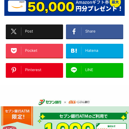
Post
Share
Pocket
Hatena
Pinterest
LINE