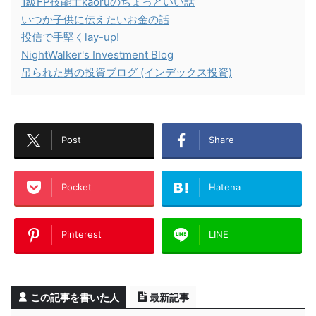
1級FP技能士kaoruのちょっといい話
いつか子供に伝えたいお金の話
投信で手堅くlay-up!
NightWalker's Investment Blog
吊られた男の投資ブログ (インデックス投資)
Post
Share
Pocket
Hatena
Pinterest
LINE
この記事を書いた人
最新記事