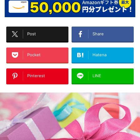
Post
Share
Pocket
Hatena
Pinterest
LINE