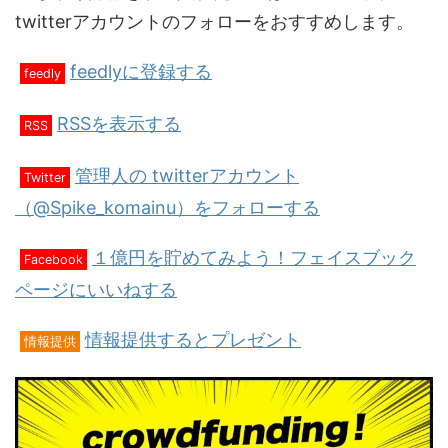
twitterアカウントのフォローをおすすめします。
feedlyに登録する
feedly
RSSを表示する
RSS
管理人の twitterアカウント
Twitter
（@Spike_komainu）をフォローする
１億円を貯めてみよう！フェイスブック
Facebook
ページにいいねする
情報提供するとプレゼント
情報提供