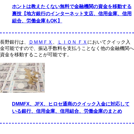
ホントは教えたくない無料で金融機関の資金を移動する
裏技【地方銀行のインターネット支店、信用金庫、信用
組合、労働金庫もOK】
長野銀行は、
ＤＭＭＦＸ
、
ＬＩＯＮ ＦＸ
においてクイック入
金可能ですので、振込手数料を支払うことなく他の金融機関へ
資金を移動することが可能です。
DMMFX、JFX、ヒロセ通商のクイック入金に対応して
いる銀行、信用金庫、信用組合、労働金庫のまとめ