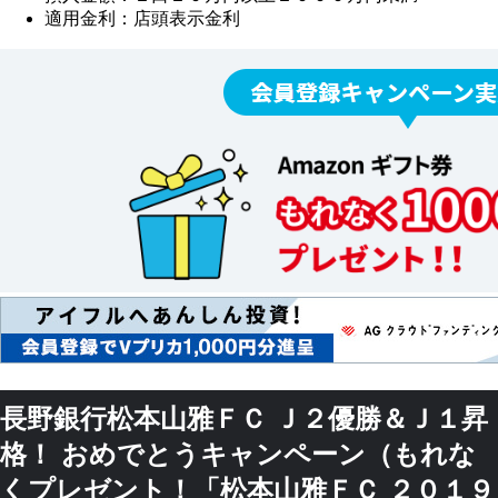
適用金利：店頭表示金利
長野銀行松本山雅ＦＣ Ｊ２優勝＆Ｊ１昇
格！ おめでとうキャンペーン（もれな
くプレゼント！「松本山雅ＦＣ ２０１９