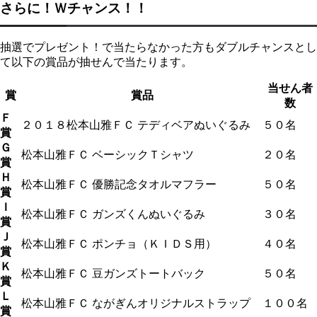
さらに！Ｗチャンス！！
抽選でプレゼント！で当たらなかった方もダブルチャンスとし
て以下の賞品が抽せんで当たります。
当せん者
賞
賞品
数
Ｆ
２０１８松本山雅ＦＣ テディベアぬいぐるみ
５０名
賞
Ｇ
松本山雅ＦＣ ベーシックＴシャツ
２０名
賞
Ｈ
松本山雅ＦＣ 優勝記念タオルマフラー
５０名
賞
Ｉ
松本山雅ＦＣ ガンズくんぬいぐるみ
３０名
賞
Ｊ
松本山雅ＦＣ ポンチョ（ＫＩＤＳ用）
４０名
賞
Ｋ
松本山雅ＦＣ 豆ガンズトートバック
５０名
賞
Ｌ
松本山雅ＦＣ ながぎんオリジナルストラップ
１００名
賞