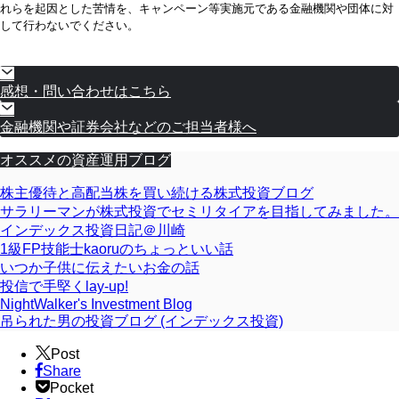
れらを起因とした苦情を、キャンペーン等実施元である金融機関や団体に対
して行わないでください。
感想・問い合わせはこちら
金融機関や証券会社などのご担当者様へ
オススメの資産運用ブログ
株主優待と高配当株を買い続ける株式投資ブログ
サラリーマンが株式投資でセミリタイアを目指してみました。
インデックス投資日記＠川崎
1級FP技能士kaoruのちょっといい話
いつか子供に伝えたいお金の話
投信で手堅くlay-up!
NightWalker's Investment Blog
吊られた男の投資ブログ (インデックス投資)
Post
Share
Pocket