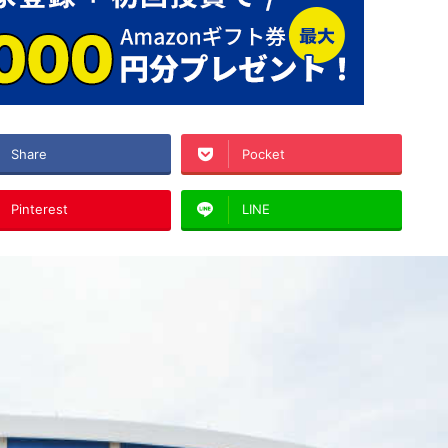
Share
Pocket
Pinterest
LINE