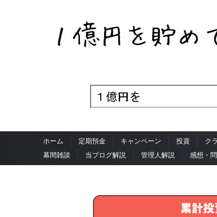
ホーム
定期預金
キャンペーン
投資
ク
幕間雑談
当ブログ解説
管理人解説
感想・問