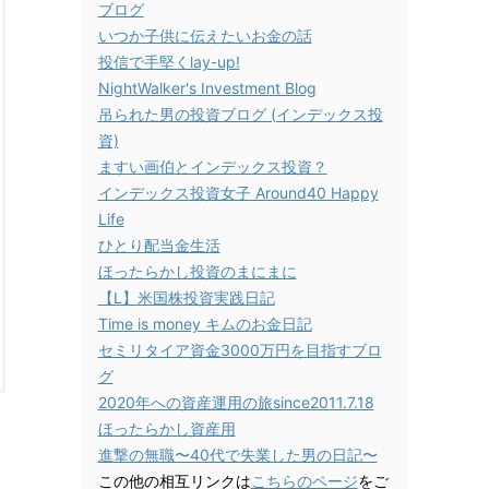
ブログ
いつか子供に伝えたいお金の話
投信で手堅くlay-up!
NightWalker's Investment Blog
吊られた男の投資ブログ (インデックス投
資)
ますい画伯とインデックス投資？
インデックス投資女子 Around40 Happy
Life
ひとり配当金生活
ほったらかし投資のまにまに
【L】米国株投資実践日記
Time is money キムのお金日記
セミリタイア資金3000万円を目指すブロ
グ
2020年への資産運用の旅since2011.7.18
ほったらかし資産用
進撃の無職〜40代で失業した男の日記〜
この他の相互リンクは
こちらのページ
をご