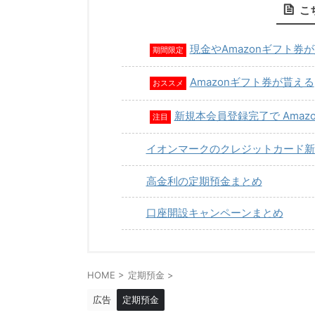
こ
現金やAmazonギフト券
期間限定
Amazonギフト券が貰える
おススメ
新規本会員登録完了で Amaz
注目
イオンマークのクレジットカード新
高金利の定期預金まとめ
口座開設キャンペーンまとめ
HOME
>
定期預金
>
広告
定期預金