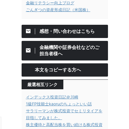
金融リテラシー向上ブログ
ごんぎつの資産形成日記（米国株）
感想・問い合わせはこちら
金融機関や証券会社などのご
担当者様へ
本文をコピーする方へ
厳選相互リンク
インデックス投資日記＠川崎
1級FP技能士kaoruのちょっといい話
サラリーマンが株式投資でセミリタイアを
目指してみました。
株主優待と高配当株を買い続ける株式投資