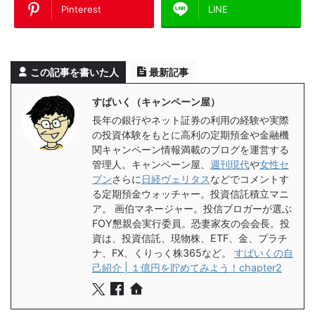
Pinterest
LINE
この記事を書いた人
最新記事
すぱいく（キャンペーン屋）
長年の銀行やネット証券の利用の経験や実際
の投資体験をもとに高利の定期預金や金融機
関キャンペーン情報満載のブログを運営する
管理人。キャンペーン屋、
週刊現代
や
女性セ
ブン
さらに
日経ヴェリタス
などでコメントす
る定期預金ウォッチャー。投資信託積立マニ
ア。 画伯マネージャー。投信ブロガーが選ぶ
FOY懇親会実行委員。恐妻家友の会会長。投
資は、投資信託、現物株、ETF、金、プラチ
ナ、FX、くりっく株365など。
すぱいくの自
己紹介 | １億円を貯めてみよう！chapter2