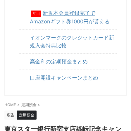
新規本会員登録完了で
注目
Amazonギフト券1000円が貰える
イオンマークのクレジットカード新
規入会特典比較
高金利の定期預金まとめ
口座開設キャンペーンまとめ
HOME
>
定期預金
>
広告
定期預金
東京スター銀行新宿支店移転記念キャン