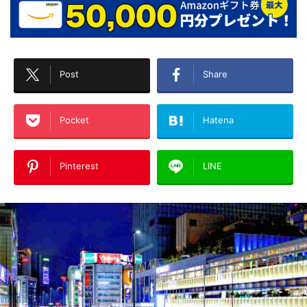
Post
Share
Pocket
Hatena
Pinterest
LINE