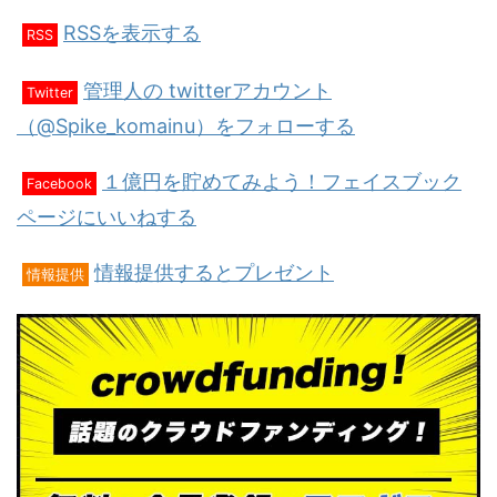
RSSを表示する
RSS
管理人の twitterアカウント
Twitter
（@Spike_komainu）をフォローする
１億円を貯めてみよう！フェイスブック
Facebook
ページにいいねする
情報提供するとプレゼント
情報提供