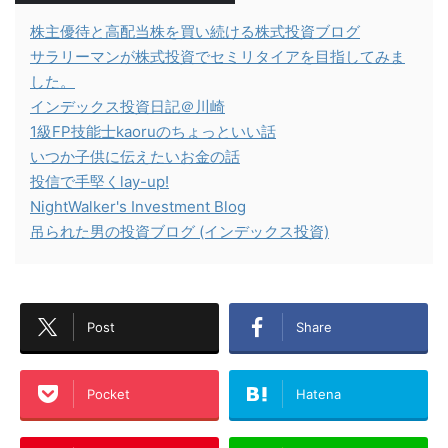
株主優待と高配当株を買い続ける株式投資ブログ
サラリーマンが株式投資でセミリタイアを目指してみま
した。
インデックス投資日記＠川崎
1級FP技能士kaoruのちょっといい話
いつか子供に伝えたいお金の話
投信で手堅くlay-up!
NightWalker's Investment Blog
吊られた男の投資ブログ (インデックス投資)
Post
Share
Pocket
Hatena