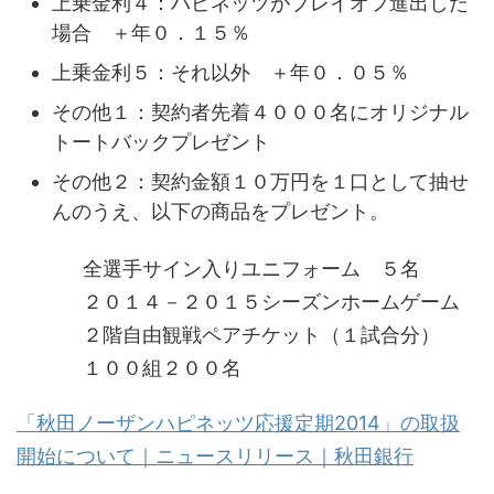
上乗金利４：ハピネッツがプレイオフ進出した
場合 ＋年０．１５％
上乗金利５：それ以外 ＋年０．０５％
その他１：契約者先着４０００名にオリジナル
トートバックプレゼント
その他２：契約金額１０万円を１口として抽せ
んのうえ、以下の商品をプレゼント。
全選手サイン入りユニフォーム ５名
２０１４－２０１５シーズンホームゲーム
２階自由観戦ペアチケット（１試合分）
１００組２００名
「秋田ノーザンハピネッツ応援定期2014」の取扱
開始について｜ニュースリリース｜秋田銀行