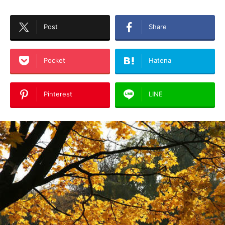
Post
Share
Pocket
Hatena
Pinterest
LINE