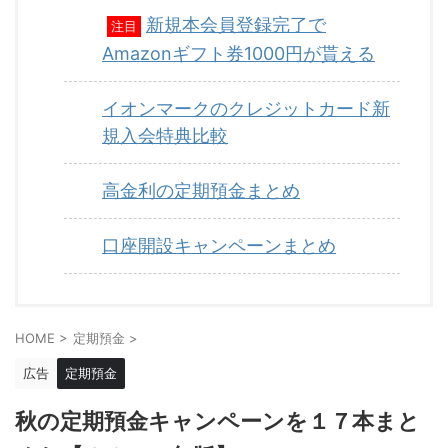
新規本会員登録完了で
注目
Amazonギフト券1000円が貰える
イオンマークのクレジットカード新
規入会特典比較
高金利の定期預金まとめ
口座開設キャンペーンまとめ
HOME
>
定期預金
>
広告
定期預金
秋の定期預金キャンペーンを１７本まと