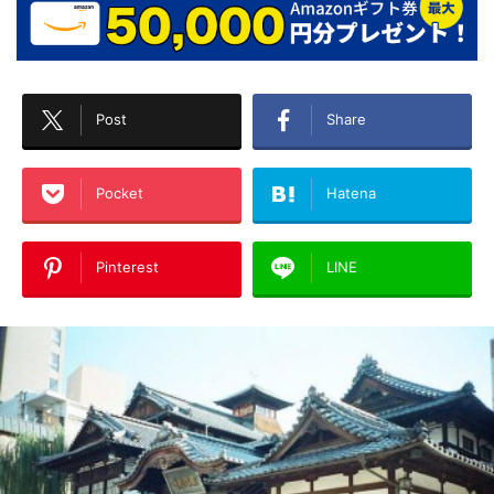
Post
Share
Pocket
Hatena
Pinterest
LINE