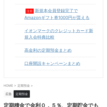
新規本会員登録完了で
注目
Amazonギフト券1000円が貰える
イオンマークのクレジットカード新
規入会特典比較
高金利の定期預金まとめ
口座開設キャンペーンまとめ
HOME
>
定期預金
>
広告
定期預金
定期積金で金利０．５％、定期貯金でも