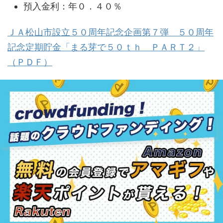
預入金利：年０．４０％
ＪＡ松山市設立５０周年記念企画第７弾 ５０周年
記念定期貯金「まる芽で５０ｔｈ ＰＡＲＴ２」
（ＰＤＦ）