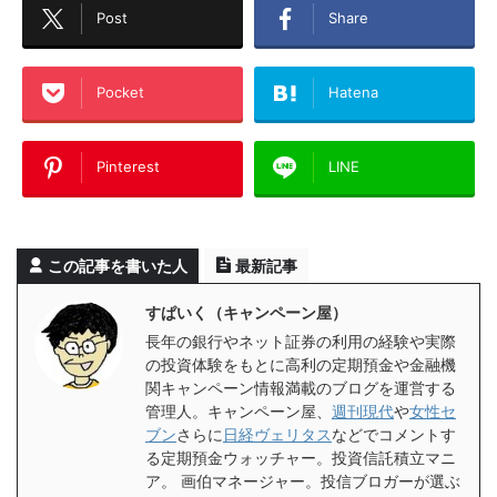
Post
Share
Pocket
Hatena
Pinterest
LINE
この記事を書いた人
最新記事
すぱいく（キャンペーン屋）
長年の銀行やネット証券の利用の経験や実際
の投資体験をもとに高利の定期預金や金融機
関キャンペーン情報満載のブログを運営する
管理人。キャンペーン屋、
週刊現代
や
女性セ
ブン
さらに
日経ヴェリタス
などでコメントす
る定期預金ウォッチャー。投資信託積立マニ
ア。 画伯マネージャー。投信ブロガーが選ぶ