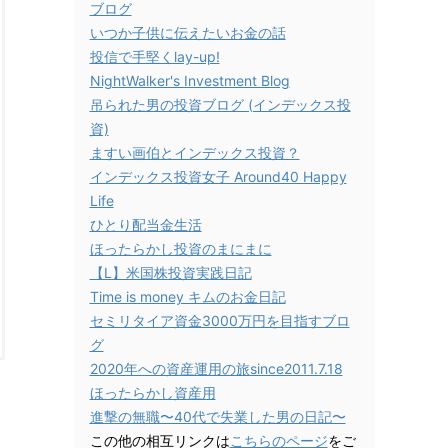
ブログ
いつか子供に伝えたいお金の話
投信で手堅くlay-up!
NightWalker's Investment Blog
吊られた男の投資ブログ (インデックス投
資)
ますい画伯とインデックス投資？
インデックス投資女子 Around40 Happy
Life
ひとり配当金生活
ほったらかし投資のまにまに
【L】米国株投資実践日記
Time is money キムのお金日記
セミリタイア資金3000万円を目指すブロ
グ
2020年への資産運用の旅since2011.7.18
ほったらかし資産用
進撃の無職〜40代で失業した男の日記〜
この他の相互リンクは
こちらのページ
をご