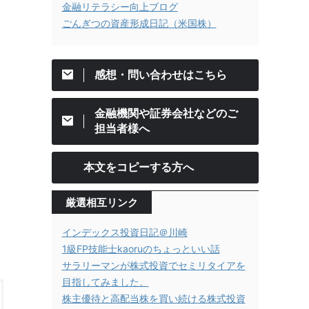
金融リテラシー向上ブログ
ごんぎつの資産形成日記（米国株）
感想・問い合わせはこちら
金融機関や証券会社などのご
担当者様へ
本文をコピーする方へ
厳選相互リンク
インデックス投資日記＠川崎
1級FP技能士kaoruのちょっといい話
サラリーマンが株式投資でセミリタイアを
目指してみました。
株主優待と高配当株を買い続ける株式投資