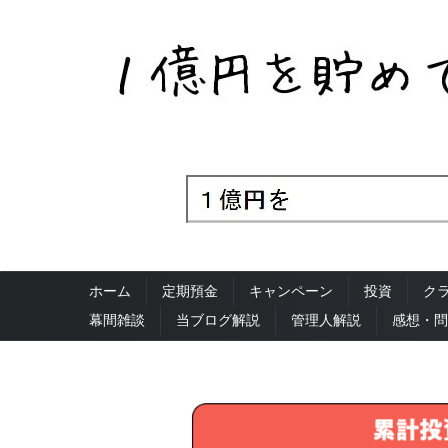
ホーム
定期預金
キャンペーン
投資
ク
幕間雑談
当ブログ解説
管理人解説
感想・問