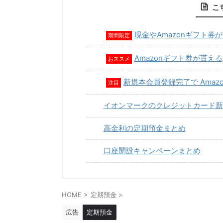
こ
現金やAmazonギフト券
期間限定
Amazonギフト券が貰える
おススメ
新規本会員登録完了で Amaz
注目
イオンマークのクレジットカード新
高金利の定期預金まとめ
口座開設キャンペーンまとめ
HOME
>
定期預金
>
広告
定期預金