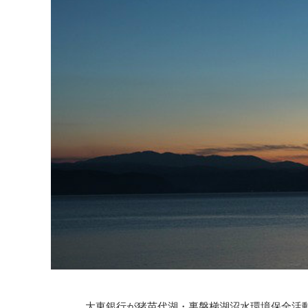
大東銀行が猪苗代湖・裏磐梯湖沼水環境保全活