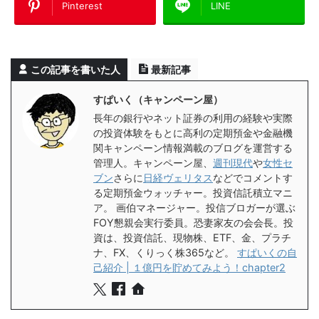
Pinterest
LINE
この記事を書いた人
最新記事
すぱいく（キャンペーン屋）
長年の銀行やネット証券の利用の経験や実際
の投資体験をもとに高利の定期預金や金融機
関キャンペーン情報満載のブログを運営する
管理人。キャンペーン屋、
週刊現代
や
女性セ
ブン
さらに
日経ヴェリタス
などでコメントす
る定期預金ウォッチャー。投資信託積立マニ
ア。 画伯マネージャー。投信ブロガーが選ぶ
FOY懇親会実行委員。恐妻家友の会会長。投
資は、投資信託、現物株、ETF、金、プラチ
ナ、FX、くりっく株365など。
すぱいくの自
己紹介 | １億円を貯めてみよう！chapter2