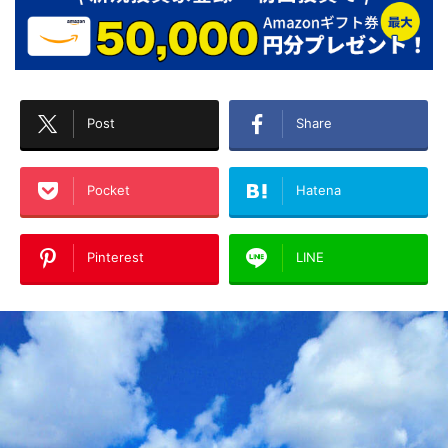
Post
Share
Pocket
Hatena
Pinterest
LINE