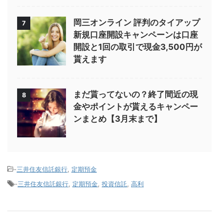
岡三オンライン 評判のタイアップ
7
新規口座開設キャンペーンは口座
開設と1回の取引で現金3,500円が
貰えます
まだ貰ってないの？終了間近の現
8
金やポイントが貰えるキャンペー
ンまとめ【3月末まで】
-
三井住友信託銀行
,
定期預金
-
三井住友信託銀行
,
定期預金
,
投資信託
,
高利