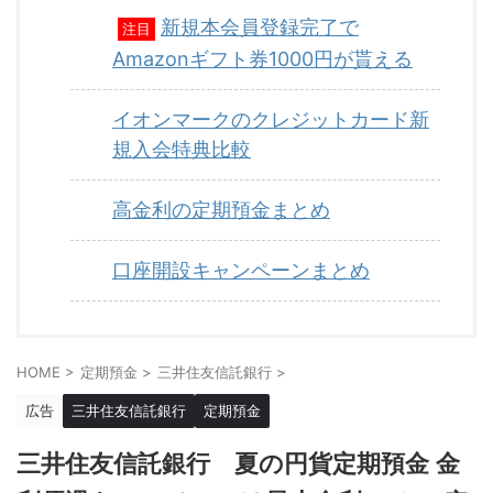
新規本会員登録完了で
注目
Amazonギフト券1000円が貰える
イオンマークのクレジットカード新
規入会特典比較
高金利の定期預金まとめ
口座開設キャンペーンまとめ
HOME
>
定期預金
>
三井住友信託銀行
>
広告
三井住友信託銀行
定期預金
三井住友信託銀行 夏の円貨定期預金 金