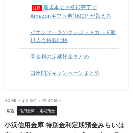
新規本会員登録完了で
注目
Amazonギフト券1000円が貰える
イオンマークのクレジットカード新
規入会特典比較
高金利の定期預金まとめ
口座開設キャンペーンまとめ
HOME
>
定期預金
>
信用金庫
>
広告
信用金庫
定期預金
小浜信用金庫 特別金利定期預金みらいは