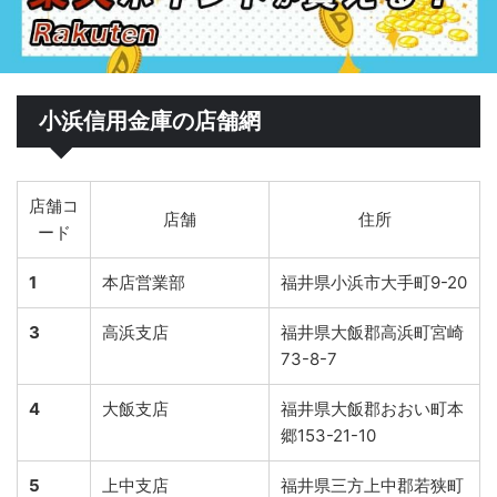
小浜信用金庫の店舗網
店舗コ
店舗
住所
ード
1
本店営業部
福井県小浜市大手町9-20
3
高浜支店
福井県大飯郡高浜町宮崎
73-8-7
4
大飯支店
福井県大飯郡おおい町本
郷153-21-10
5
上中支店
福井県三方上中郡若狭町