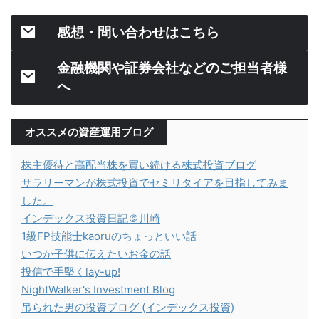
感想・問い合わせはこちら
金融機関や証券会社などのご担当者様
へ
オススメの資産運用ブログ
株主優待と高配当株を買い続ける株式投資ブログ
サラリーマンが株式投資でセミリタイアを目指してみま
した。
インデックス投資日記＠川崎
1級FP技能士kaoruのちょっといい話
いつか子供に伝えたいお金の話
投信で手堅くlay-up!
NightWalker's Investment Blog
吊られた男の投資ブログ (インデックス投資)