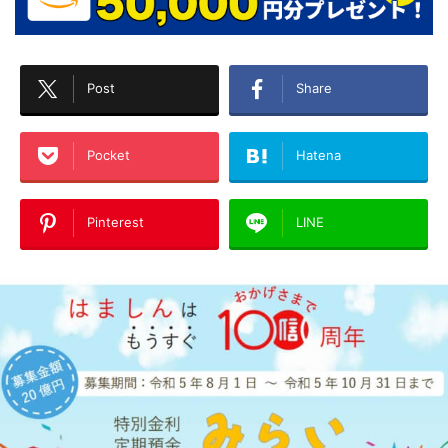
Post
Share
Pocket
Hatena
Pinterest
LINE