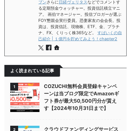
ブン
さらに
日経ヴェリタス
などでコメントす
る定期預金ウォッチャー。投資信託積立マニ
ア。 画伯マネージャー。投信ブロガーが選ぶ
FOY懇親会実行委員。恐妻家友の会会長。投
資は、投資信託、現物株、ETF、金、プラチ
ナ、FX、くりっく株365など。
すぱいくの自
己紹介 | １億円を貯めてみよう！chapter2
よく読まれている記事
COZUCHI無料会員登録キャンペ
1
ーンは当ブログ限定でAmazonギ
フト券が最大50,500円分が貰え
す【2024年10月31日まで】
クラウドファンディングサービス
2