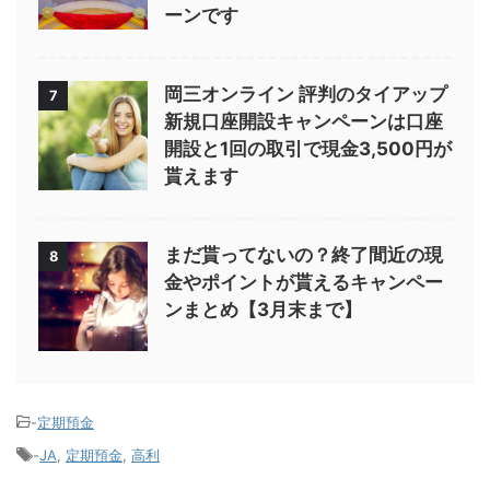
ーンです
岡三オンライン 評判のタイアップ
7
新規口座開設キャンペーンは口座
開設と1回の取引で現金3,500円が
貰えます
まだ貰ってないの？終了間近の現
8
金やポイントが貰えるキャンペー
ンまとめ【3月末まで】
-
定期預金
-
JA
,
定期預金
,
高利