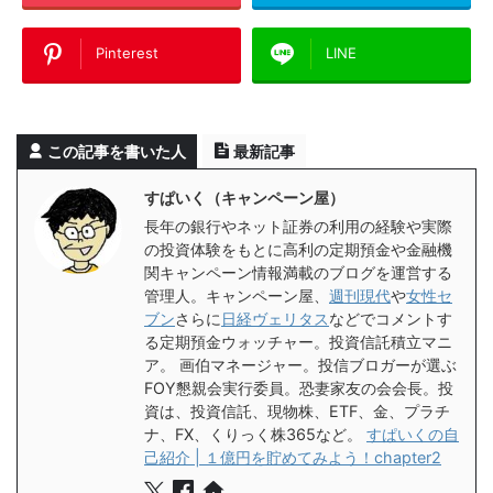
Pinterest
LINE
この記事を書いた人
最新記事
すぱいく（キャンペーン屋）
長年の銀行やネット証券の利用の経験や実際
の投資体験をもとに高利の定期預金や金融機
関キャンペーン情報満載のブログを運営する
管理人。キャンペーン屋、
週刊現代
や
女性セ
ブン
さらに
日経ヴェリタス
などでコメントす
る定期預金ウォッチャー。投資信託積立マニ
ア。 画伯マネージャー。投信ブロガーが選ぶ
FOY懇親会実行委員。恐妻家友の会会長。投
資は、投資信託、現物株、ETF、金、プラチ
ナ、FX、くりっく株365など。
すぱいくの自
己紹介 | １億円を貯めてみよう！chapter2