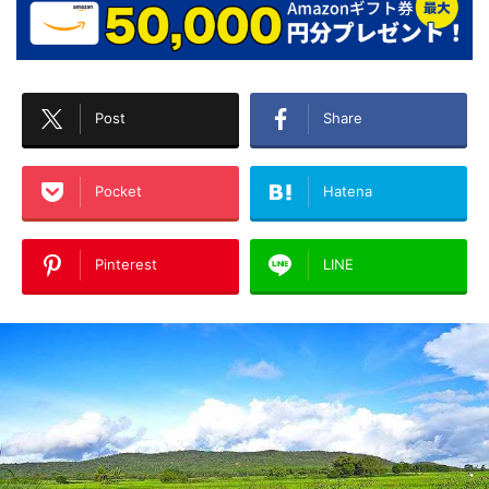
Post
Share
Pocket
Hatena
Pinterest
LINE