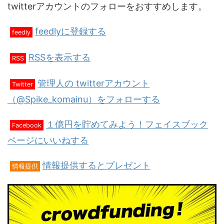
twitterアカウントのフォローをおすすめします。
feedlyに登録する
feedly
RSSを表示する
RSS
管理人の twitterアカウント
Twitter
（@Spike_komainu）をフォローする
１億円を貯めてみよう！フェイスブック
Facebook
ページにいいねする
情報提供するとプレゼント
情報提供