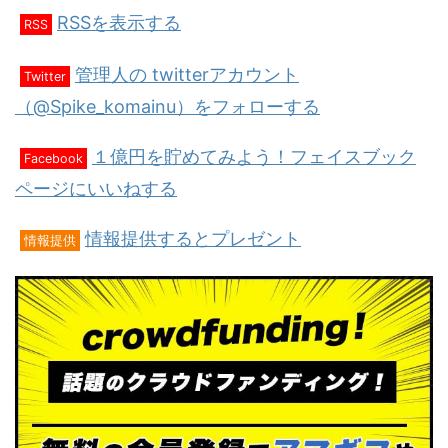
RSSを表示する
RSS
管理人の twitterアカウント
Twitter
（@Spike_komainu）をフォローする
１億円を貯めてみよう！フェイスブック
Facebook
ページにいいねする
情報提供するとプレゼント
情報提供