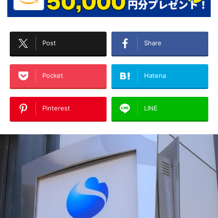
Post
Share
Pocket
Hatena
Pinterest
LINE