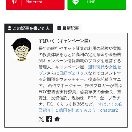
Pinterest
LINE
この記事を書いた人
最新記事
すぱいく（キャンペーン屋）
長年の銀行やネット証券の利用の経験や実際
の投資体験をもとに高利の定期預金や金融機
関キャンペーン情報満載のブログを運営する
管理人。キャンペーン屋、
週刊現代
や
女性セ
ブン
さらに
日経ヴェリタス
などでコメントす
る定期預金ウォッチャー。投資信託積立マニ
ア。 画伯マネージャー。投信ブロガーが選ぶ
FOY懇親会実行委員。恐妻家友の会会長。投
資は、投資信託、現物株、ETF、金、プラチ
ナ、FX、くりっく株365など。
すぱいくの自
己紹介 | １億円を貯めてみよう！chapter2