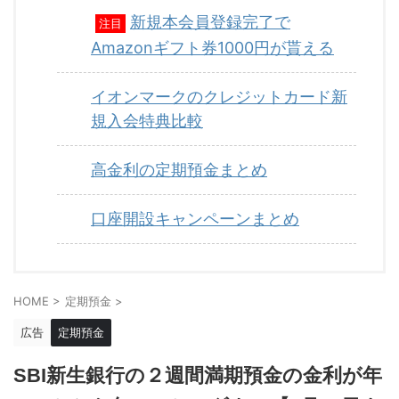
新規本会員登録完了で
注目
Amazonギフト券1000円が貰える
イオンマークのクレジットカード新
規入会特典比較
高金利の定期預金まとめ
口座開設キャンペーンまとめ
HOME
>
定期預金
>
広告
定期預金
SBI新生銀行の２週間満期預金の金利が年