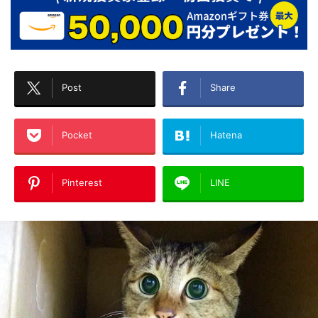
Post
Share
Pocket
Hatena
Pinterest
LINE