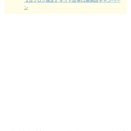
【当ブログ限定】ネット証券口座開設キャンペー
ン