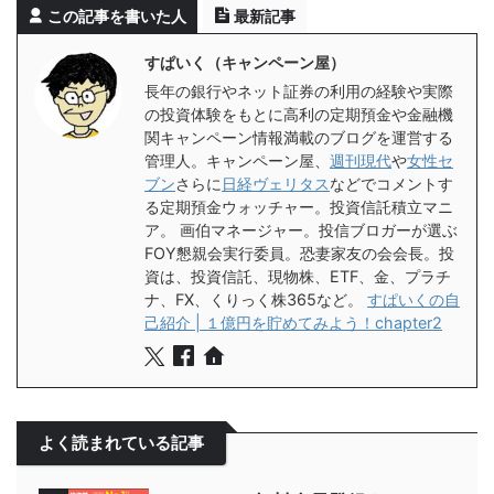
この記事を書いた人
最新記事
すぱいく（キャンペーン屋）
長年の銀行やネット証券の利用の経験や実際
の投資体験をもとに高利の定期預金や金融機
関キャンペーン情報満載のブログを運営する
管理人。キャンペーン屋、
週刊現代
や
女性セ
ブン
さらに
日経ヴェリタス
などでコメントす
る定期預金ウォッチャー。投資信託積立マニ
ア。 画伯マネージャー。投信ブロガーが選ぶ
FOY懇親会実行委員。恐妻家友の会会長。投
資は、投資信託、現物株、ETF、金、プラチ
ナ、FX、くりっく株365など。
すぱいくの自
己紹介 | １億円を貯めてみよう！chapter2
よく読まれている記事