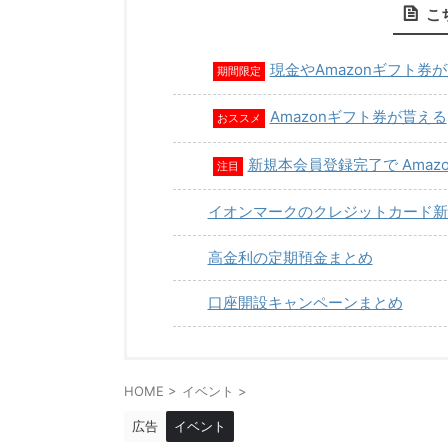
こ
現金やAmazonギフト券
期間限定
Amazonギフト券が貰える
おススメ
新規本会員登録完了で Amaz
注目
イオンマークのクレジットカード新
高金利の定期預金まとめ
口座開設キャンペーンまとめ
HOME
>
イベント
>
広告
イベント