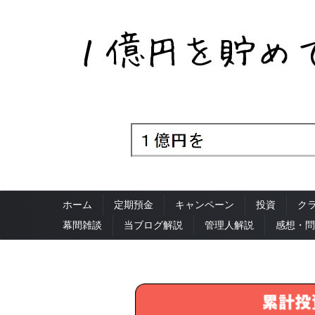
ホーム
定期預金
キャンペーン
投資
ク
幕間雑談
当ブログ解説
管理人解説
感想・問