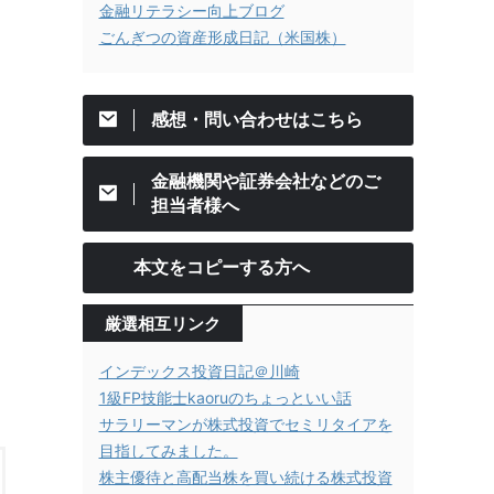
金融リテラシー向上ブログ
ごんぎつの資産形成日記（米国株）
感想・問い合わせはこちら
金融機関や証券会社などのご
担当者様へ
本文をコピーする方へ
厳選相互リンク
インデックス投資日記＠川崎
1級FP技能士kaoruのちょっといい話
サラリーマンが株式投資でセミリタイアを
目指してみました。
株主優待と高配当株を買い続ける株式投資