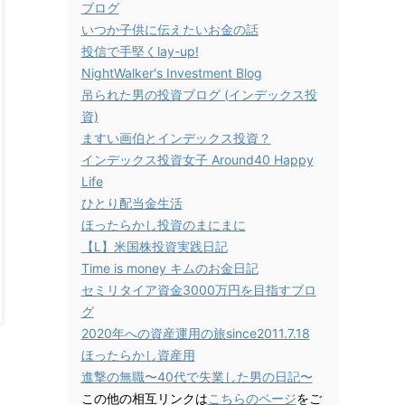
ブログ
いつか子供に伝えたいお金の話
投信で手堅くlay-up!
NightWalker's Investment Blog
吊られた男の投資ブログ (インデックス投
資)
ますい画伯とインデックス投資？
インデックス投資女子 Around40 Happy
Life
ひとり配当金生活
ほったらかし投資のまにまに
【L】米国株投資実践日記
Time is money キムのお金日記
セミリタイア資金3000万円を目指すブロ
グ
2020年への資産運用の旅since2011.7.18
ほったらかし資産用
進撃の無職〜40代で失業した男の日記〜
この他の相互リンクは
こちらのページ
をご