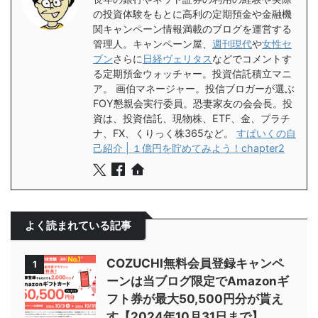
の投資体験をもとに高利の定期預金や金融機
関キャンペーン情報満載のブログを運営する
管理人。キャンペーン屋、
週刊現代
や
女性セ
ブン
さらに
日経ヴェリタス
などでコメントす
る定期預金ウォッチャー。投資信託積立マニ
ア。 画伯マネージャー。投信ブロガーが選ぶ
FOY懇親会実行委員。恐妻家友の会会長。投
資は、投資信託、現物株、ETF、金、プラチ
ナ、FX、くりっく株365など。
すぱいくの自
己紹介 | １億円を貯めてみよう！chapter2
よく読まれている記事
COZUCHI無料会員登録キャンペ
1
ーンは当ブログ限定でAmazonギ
フト券が最大50,500円分が貰え
す【2024年10月31日まで】