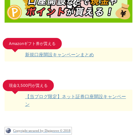
Amazonギフト券が貰える
新規口座開設キャンペーンまとめ
現金3,500円が貰える
【当ブログ限定】ネット証券口座開設キャンペー
ン
Copyright secured by Digiprove © 2018