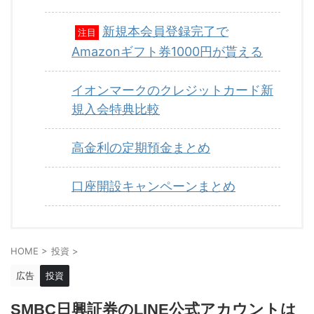
新規本会員登録完了で
注目
Amazonギフト券1000円が貰える
イオンマークのクレジットカード新
規入会特典比較
高金利の定期預金まとめ
口座開設キャンペーンまとめ
HOME
>
投資
>
広告
投資
SMBC日興証券のLINE公式アカウントは