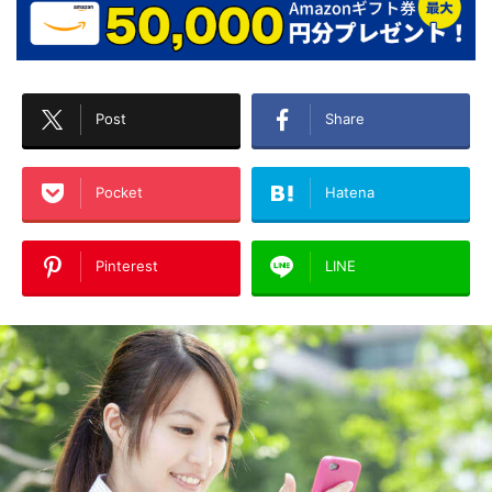
Post
Share
Pocket
Hatena
Pinterest
LINE