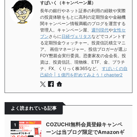
すぱいく（キャンペーン屋）
長年の銀行やネット証券の利用の経験や実際
の投資体験をもとに高利の定期預金や金融機
関キャンペーン情報満載のブログを運営する
管理人。キャンペーン屋、
週刊現代
や
女性セ
ブン
さらに
日経ヴェリタス
などでコメントす
る定期預金ウォッチャー。投資信託積立マニ
ア。 画伯マネージャー。投信ブロガーが選ぶ
FOY懇親会実行委員。恐妻家友の会会長。投
資は、投資信託、現物株、ETF、金、プラチ
ナ、FX、くりっく株365など。
すぱいくの自
己紹介 | １億円を貯めてみよう！chapter2
よく読まれている記事
COZUCHI無料会員登録キャンペ
1
ーンは当ブログ限定でAmazonギ