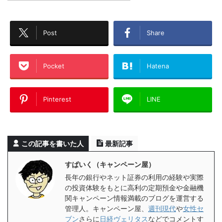
Post
Share
Pocket
Hatena
Pinterest
LINE
この記事を書いた人
最新記事
すぱいく（キャンペーン屋）
長年の銀行やネット証券の利用の経験や実際
の投資体験をもとに高利の定期預金や金融機
関キャンペーン情報満載のブログを運営する
管理人。キャンペーン屋、
週刊現代
や
女性セ
ブン
さらに
日経ヴェリタス
などでコメントす