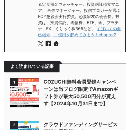
る定期預金ウォッチャー。投資信託積立マニ
ア。 画伯マネージャー。投信ブロガーが選ぶ
FOY懇親会実行委員。恐妻家友の会会長。投
資は、投資信託、現物株、ETF、金、プラチ
ナ、FX、くりっく株365など。
すぱいくの自
己紹介 | １億円を貯めてみよう！chapter2
よく読まれている記事
COZUCHI無料会員登録キャンペ
1
ーンは当ブログ限定でAmazonギ
フト券が最大50,500円分が貰え
す【2024年10月31日まで】
クラウドファンディングサービス
2