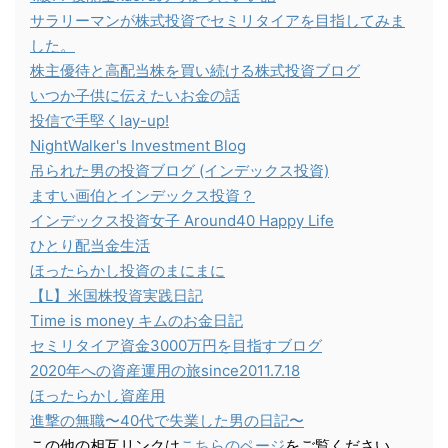
サラリーマンが株式投資でセミリタイアを目指してみま
した。
株主優待と高配当株を買い続ける株式投資ブログ
いつか子供に伝えたいお金の話
投信で手堅くlay-up!
NightWalker's Investment Blog
吊られた男の投資ブログ (インデックス投資)
ますい画伯とインデックス投資？
インデックス投資女子 Around40 Happy Life
ひとり配当金生活
ほったらかし投資のまにまに
【L】米国株投資実践日記
Time is money キムのお金日記
セミリタイア資金3000万円を目指すブログ
2020年への資産運用の旅since2011.7.18
ほったらかし資産用
進撃の無職〜40代で失業した男の日記〜
この他の相互リンクは
こちらのページ
をご覧ください