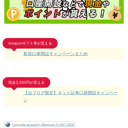
Amazonギフト券が貰える
新規口座開設キャンペーンまとめ
現金3,500円が貰える
【当ブログ限定】ネット証券口座開設キャンペー
ン
Copyright secured by Digiprove © 2017-2020