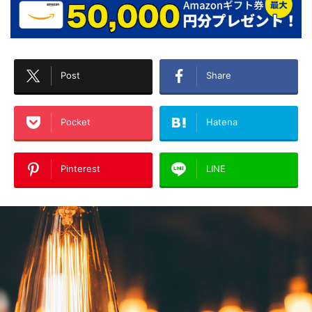
Post
Share
Pocket
Hatena
Pinterest
LINE