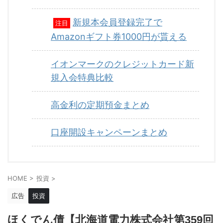
新規本会員登録完了で
注目
Amazonギフト券1000円が貰える
イオンマークのクレジットカード新
規入会特典比較
高金利の定期預金まとめ
口座開設キャンペーンまとめ
HOME
>
投資
>
広告
投資
ほくでん債【北海道電力株式会社第359回