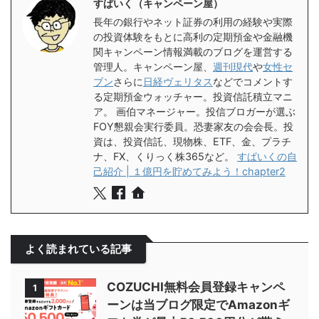
すぱいく（キャンペーン屋）
長年の銀行やネット証券の利用の経験や実際
の投資体験をもとに高利の定期預金や金融機
関キャンペーン情報満載のブログを運営する
管理人。キャンペーン屋、
週刊現代
や
女性セ
ブン
さらに
日経ヴェリタス
などでコメントす
る定期預金ウォッチャー。投資信託積立マニ
ア。 画伯マネージャー。投信ブロガーが選ぶ
FOY懇親会実行委員。恐妻家友の会会長。投
資は、投資信託、現物株、ETF、金、プラチ
ナ、FX、くりっく株365など。
すぱいくの自
己紹介 | １億円を貯めてみよう！chapter2
よく読まれている記事
COZUCHI無料会員登録キャンペ
1
ーンは当ブログ限定でAmazonギ