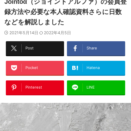
Jointoα（ジョイントアルファ）の会員登
録方法や必要な本人確認資料さらに日数
などを解説しました
2021年5月14日
2022年4月5日
Post
Share
Pocket
Hatena
Pinterest
LINE