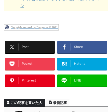
ン
Copyright secured by Digiprove © 2021
Post
Share
Pocket
Hatena
Pinterest
LINE
この記事を書いた人
最新記事