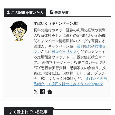
この記事を書いた人
最新記事
すぱいく（キャンペーン屋）
長年の銀行やネット証券の利用の経験や実際
の投資体験をもとに高利の定期預金や金融機
関キャンペーン情報満載のブログを運営する
管理人。キャンペーン屋、
週刊現代
や
女性セ
ブン
さらに
日経ヴェリタス
などでコメントす
る定期預金ウォッチャー。投資信託積立マニ
ア。 画伯マネージャー。投信ブロガーが選ぶ
FOY懇親会実行委員。恐妻家友の会会長。投
資は、投資信託、現物株、ETF、金、プラチ
ナ、FX、くりっく株365など。
すぱいくの自
己紹介 | １億円を貯めてみよう！chapter2
よく読まれている記事