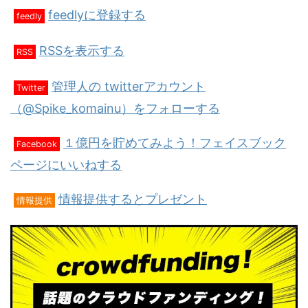
feedlyに登録する
feedly
RSSを表示する
RSS
管理人の twitterアカウント
Twitter
（@Spike_komainu）をフォローする
１億円を貯めてみよう！フェイスブック
Facebook
ページにいいねする
情報提供するとプレゼント
情報提供