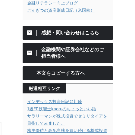
金融リテラシー向上ブログ
ごんぎつの資産形成日記（米国株）
感想・問い合わせはこちら
金融機関や証券会社などのご
担当者様へ
本文をコピーする方へ
厳選相互リンク
インデックス投資日記＠川崎
1級FP技能士kaoruのちょっといい話
サラリーマンが株式投資でセミリタイアを
目指してみました。
株主優待と高配当株を買い続ける株式投資