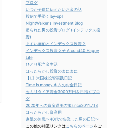
ブログ
いつか子供に伝えたいお金の話
投信で手堅くlay-up!
NightWalker's Investment Blog
吊られた男の投資ブログ (インデックス投
資)
ますい画伯とインデックス投資？
インデックス投資女子 Around40 Happy
Life
ひとり配当金生活
ほったらかし投資のまにまに
【L】米国株投資実践日記
Time is money キムのお金日記
セミリタイア資金3000万円を目指すブロ
グ
2020年への資産運用の旅since2011.7.18
ほったらかし資産用
進撃の無職〜40代で失業した男の日記〜
この他の相互リンクは
こちらのページ
をご