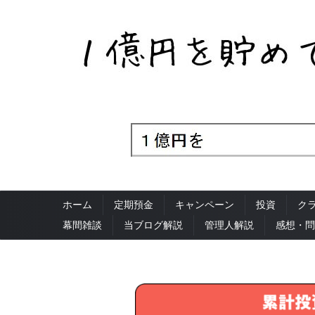
ホーム
定期預金
キャンペーン
投資
ク
幕間雑談
当ブログ解説
管理人解説
感想・問