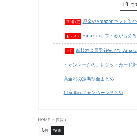
こ
現金やAmazonギフト券
期間限定
Amazonギフト券が貰える
おススメ
新規本会員登録完了で Amaz
注目
イオンマークのクレジットカード新
高金利の定期預金まとめ
口座開設キャンペーンまとめ
HOME
>
投資
>
広告
投資