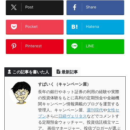
Post
Share
Pocket
Hatena
Pinterest
LINE
この記事を書いた人
最新記事
すぱいく（キャンペーン屋）
長年の銀行やネット証券の利用の経験や実際
の投資体験をもとに高利の定期預金や金融機
関キャンペーン情報満載のブログを運営する
管理人。キャンペーン屋、
週刊現代
や
女性セ
ブン
さらに
日経ヴェリタス
などでコメントす
る定期預金ウォッチャー。投資信託積立マニ
ア。 画伯マネージャー。投信ブロガーが選ぶ