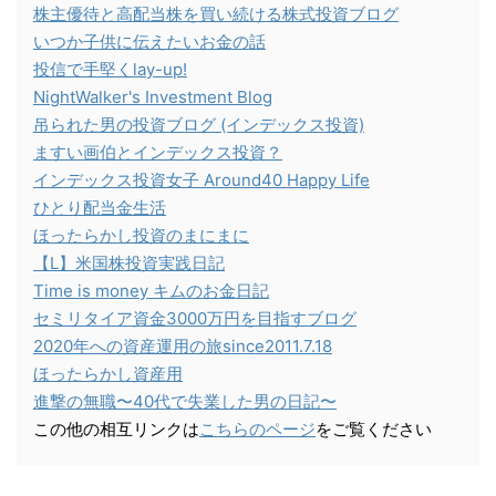
株主優待と高配当株を買い続ける株式投資ブログ
いつか子供に伝えたいお金の話
投信で手堅くlay-up!
NightWalker's Investment Blog
吊られた男の投資ブログ (インデックス投資)
ますい画伯とインデックス投資？
インデックス投資女子 Around40 Happy Life
ひとり配当金生活
ほったらかし投資のまにまに
【L】米国株投資実践日記
Time is money キムのお金日記
セミリタイア資金3000万円を目指すブログ
2020年への資産運用の旅since2011.7.18
ほったらかし資産用
進撃の無職〜40代で失業した男の日記〜
この他の相互リンクは
こちらのページ
をご覧ください