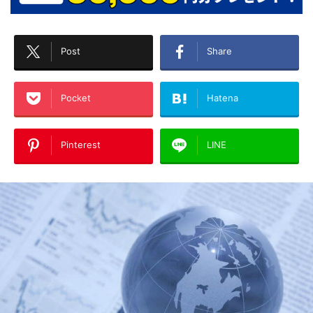
Post
Share
Pocket
Hatena
Pinterest
LINE