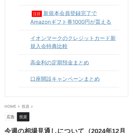
新規本会員登録完了で
注目
Amazonギフト券1000円が貰える
イオンマークのクレジットカード新
規入会特典比較
高金利の定期預金まとめ
口座開設キャンペーンまとめ
HOME
>
投資
>
広告
投資
今週の相場見通しについて（2024年12月