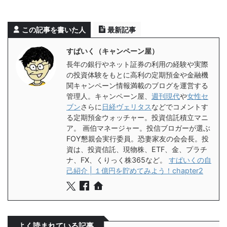
この記事を書いた人
最新記事
すぱいく（キャンペーン屋）
長年の銀行やネット証券の利用の経験や実際
の投資体験をもとに高利の定期預金や金融機
関キャンペーン情報満載のブログを運営する
管理人。キャンペーン屋、
週刊現代
や
女性セ
ブン
さらに
日経ヴェリタス
などでコメントす
る定期預金ウォッチャー。投資信託積立マニ
ア。 画伯マネージャー。投信ブロガーが選ぶ
FOY懇親会実行委員。恐妻家友の会会長。投
資は、投資信託、現物株、ETF、金、プラチ
ナ、FX、くりっく株365など。
すぱいくの自
己紹介 | １億円を貯めてみよう！chapter2
よく読まれている記事