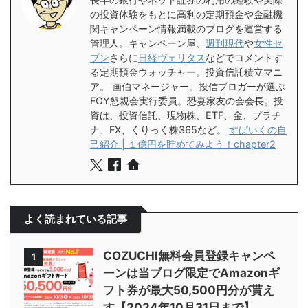
の投資体験をもとに高利の定期預金や金融機
関キャンペーン情報満載のブログを運営する
管理人。キャンペーン屋、
週刊現代
や
女性セ
ブン
さらに
日経ヴェリタス
などでコメントす
る定期預金ウォッチャー。投資信託積立マニ
ア。 画伯マネージャー。投信ブロガーが選ぶ
FOY懇親会実行委員。恐妻家友の会会長。投
資は、投資信託、現物株、ETF、金、プラチ
ナ、FX、くりっく株365など。
すぱいくの自
己紹介 | １億円を貯めてみよう！chapter2
よく読まれている記事
COZUCHI無料会員登録キャンペ
1
ーンは当ブログ限定でAmazonギ
フト券が最大50,500円分が貰え
す【2024年10月31日まで】