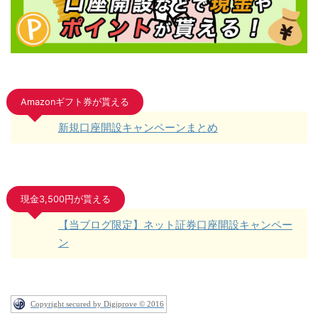
Amazonギフト券が貰える
新規口座開設キャンペーンまとめ
現金3,500円が貰える
【当ブログ限定】ネット証券口座開設キャンペー
ン
Copyright secured by Digiprove © 2016