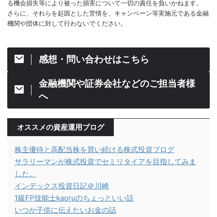
る機会損失等により被った損害について一切の責任を負いかねます。
さらに、それらを起因とした苦情を、キャンペーン等実施元である金融
機関や団体に対して行わないでください。
感想・問い合わせはこちら
金融機関や証券会社などのご担当者様
へ
オススメの資産運用ブログ
株主優待と高配当株を買い続ける株式投資ブログ
サラリーマンが株式投資でセミリタイアを目指してみま
した。
インデックス投資日記＠川崎
1級FP技能士kaoruのちょっといい話
いつか子供に伝えたいお金の話