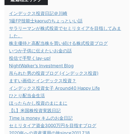
インデックス投資日記＠川崎
1級FP技能士kaoruのちょっといい話
サラリーマンが株式投資でセミリタイアを目指してみま
した。
株主優待と高配当株を買い続ける株式投資ブログ
いつか子供に伝えたいお金の話
投信で手堅くlay-up!
NightWalker's Investment Blog
吊られた男の投資ブログ (インデックス投資)
ますい画伯とインデックス投資？
インデックス投資女子 Around40 Happy Life
ひとり配当金生活
ほったらかし投資のまにまに
【L】米国株投資実践日記
Time is money キムのお金日記
セミリタイア資金3000万円を目指すブログ
2020年への資産運用の旅since2011.7.18