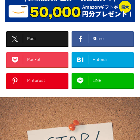
Post
Share
Pocket
Hatena
Pinterest
LINE