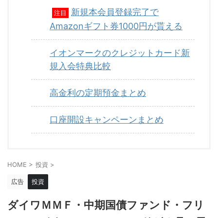
新規本会員登録完了で
注目
Amazonギフト券1000円が貰える
イオンマークのクレジットカード新
規入会特典比較
高金利の定期預金まとめ
口座開設キャンペーンまとめ
HOME
>
投資
>
広告
投資
ダイワＭＭＦ・中期国債ファンド・フリ