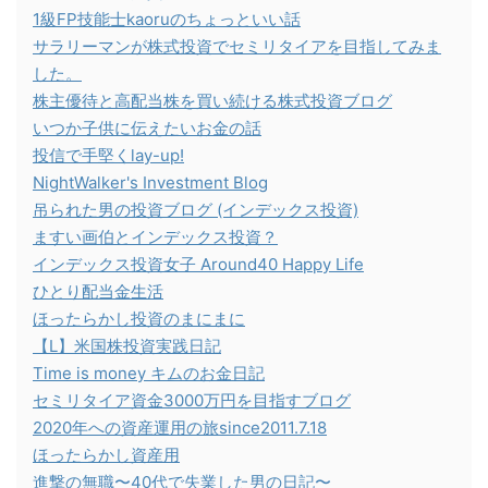
1級FP技能士kaoruのちょっといい話
サラリーマンが株式投資でセミリタイアを目指してみま
した。
株主優待と高配当株を買い続ける株式投資ブログ
いつか子供に伝えたいお金の話
投信で手堅くlay-up!
NightWalker's Investment Blog
吊られた男の投資ブログ (インデックス投資)
ますい画伯とインデックス投資？
インデックス投資女子 Around40 Happy Life
ひとり配当金生活
ほったらかし投資のまにまに
【L】米国株投資実践日記
Time is money キムのお金日記
セミリタイア資金3000万円を目指すブログ
2020年への資産運用の旅since2011.7.18
ほったらかし資産用
進撃の無職〜40代で失業した男の日記〜