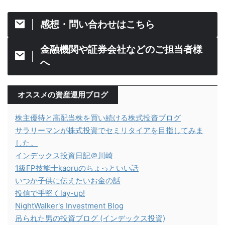
感想・問い合わせはこちら
金融機関や証券会社などのご担当者様
へ
オススメの資産運用ブログ
株主優待と高配当株を買い続ける株式投資ブログ
サラリーマンが株式投資でセミリタイアを目指してみま
した。
インデックス投資日記＠川崎
1級FP技能士kaoruのちょっといい話
いつか子供に伝えたいお金の話
投信で手堅くlay-up!
NightWalker's Investment Blog
吊られた男の投資ブログ (インデックス投資)