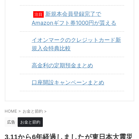
新規本会員登録完了で
注目
Amazonギフト券1000円が貰える
イオンマークのクレジットカード新
規入会特典比較
高金利の定期預金まとめ
口座開設キャンペーンまとめ
HOME
>
お金と節約
>
広告
お金と節約
3.11から6年経過しましたが東日本大震災