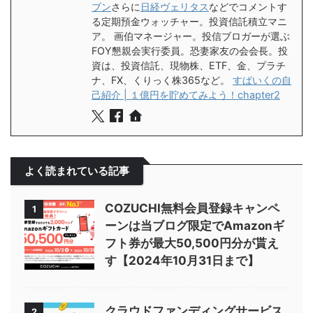
ブン
さらに
日経ヴェリタス
などでコメントす
る定期預金ウォッチャー。投資信託積立マニ
ア。 画伯マネージャー。投信ブロガーが選ぶ
FOY懇親会実行委員。恐妻家友の会会長。投
資は、投資信託、現物株、ETF、金、プラチ
ナ、FX、くりっく株365など。
すぱいくの自
己紹介 | １億円を貯めてみよう！chapter2
よく読まれている記事
COZUCHI無料会員登録キャンペ
1
ーンは当ブログ限定でAmazonギ
フト券が最大50,500円分が貰え
す【2024年10月31日まで】
クラウドファンディングサービス
2