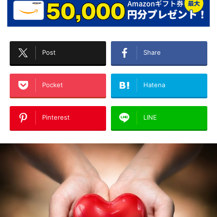
Post
Share
Pocket
Hatena
Pinterest
LINE