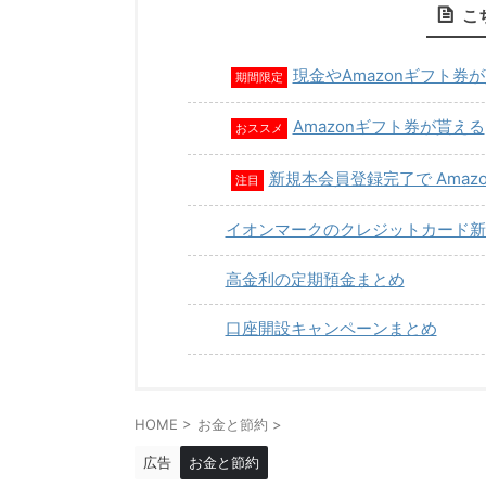
こ
現金やAmazonギフト券
期間限定
Amazonギフト券が貰える
おススメ
新規本会員登録完了で Amaz
注目
イオンマークのクレジットカード新
高金利の定期預金まとめ
口座開設キャンペーンまとめ
HOME
>
お金と節約
>
広告
お金と節約