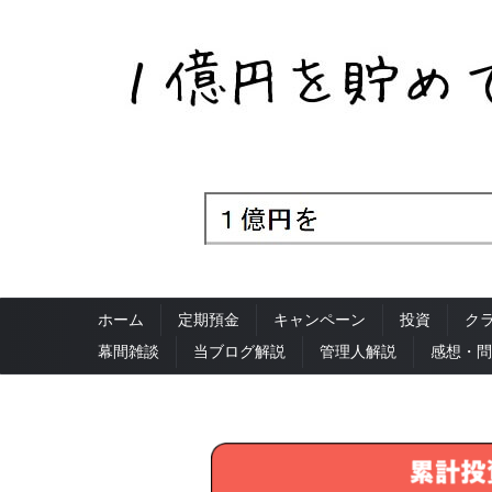
ホーム
定期預金
キャンペーン
投資
ク
幕間雑談
当ブログ解説
管理人解説
感想・問