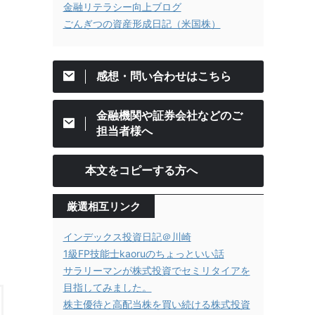
金融リテラシー向上ブログ
ごんぎつの資産形成日記（米国株）
感想・問い合わせはこちら
金融機関や証券会社などのご
担当者様へ
本文をコピーする方へ
厳選相互リンク
インデックス投資日記＠川崎
1級FP技能士kaoruのちょっといい話
サラリーマンが株式投資でセミリタイアを
目指してみました。
株主優待と高配当株を買い続ける株式投資