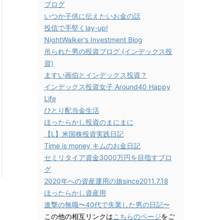
ブログ
いつか子供に伝えたいお金の話
投信で手堅くlay-up!
NightWalker's Investment Blog
吊られた男の投資ブログ (インデックス投
資)
ますい画伯とインデックス投資？
インデックス投資女子 Around40 Happy
Life
ひとり配当金生活
ほったらかし投資のまにまに
【L】米国株投資実践日記
Time is money キムのお金日記
セミリタイア資金3000万円を目指すブロ
グ
2020年への資産運用の旅since2011.7.18
ほったらかし資産用
進撃の無職〜40代で失業した男の日記〜
この他の相互リンクは
こちらのページ
をご