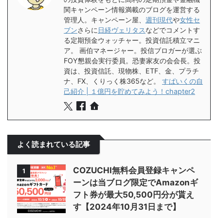
関キャンペーン情報満載のブログを運営する
管理人。キャンペーン屋、
週刊現代
や
女性セ
ブン
さらに
日経ヴェリタス
などでコメントす
る定期預金ウォッチャー。投資信託積立マニ
ア。 画伯マネージャー。投信ブロガーが選ぶ
FOY懇親会実行委員。恐妻家友の会会長。投
資は、投資信託、現物株、ETF、金、プラチ
ナ、FX、くりっく株365など。
すぱいくの自
己紹介 | １億円を貯めてみよう！chapter2
よく読まれている記事
COZUCHI無料会員登録キャンペ
1
ーンは当ブログ限定でAmazonギ
フト券が最大50,500円分が貰え
す【2024年10月31日まで】