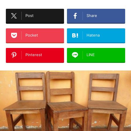
Post
Share
Pocket
Hatena
Pinterest
LINE