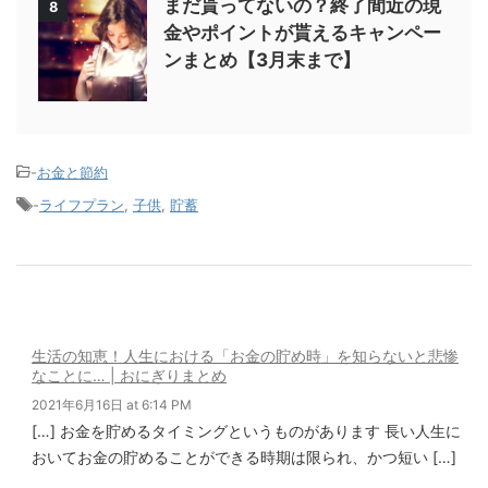
まだ貰ってないの？終了間近の現
8
金やポイントが貰えるキャンペー
ンまとめ【3月末まで】
-
お金と節約
-
ライフプラン
,
子供
,
貯蓄
生活の知恵！人生における「お金の貯め時」を知らないと悲惨
なことに… | おにぎりまとめ
2021年6月16日 at 6:14 PM
[…] お金を貯めるタイミングというものがあります 長い人生に
おいてお金の貯めることができる時期は限られ、かつ短い […]