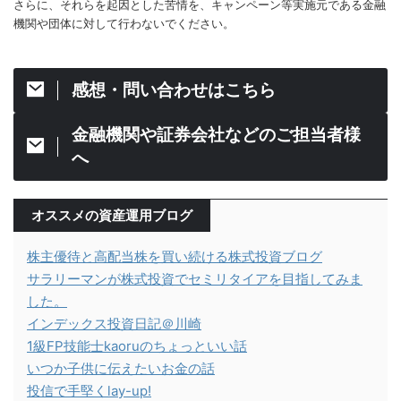
さらに、それらを起因とした苦情を、キャンペーン等実施元である金融
機関や団体に対して行わないでください。
感想・問い合わせはこちら
金融機関や証券会社などのご担当者様
へ
オススメの資産運用ブログ
株主優待と高配当株を買い続ける株式投資ブログ
サラリーマンが株式投資でセミリタイアを目指してみま
した。
インデックス投資日記＠川崎
1級FP技能士kaoruのちょっといい話
いつか子供に伝えたいお金の話
投信で手堅くlay-up!