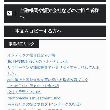
金融機関や証券会社などのご担当者様
へ
本文をコピーする方へ
厳選相互リンク
インデックス投資日記＠川崎
1級FP技能士kaoruのちょっといい話
サラリーマンが株式投資でセミリタイアを目指してみま
した。
株主優待と高配当株を買い続ける株式投資ブログ
いつか子供に伝えたいお金の話
投信で手堅くlay-up!
NightWalker's Investment Blog
吊られた男の投資ブログ (インデックス投資)