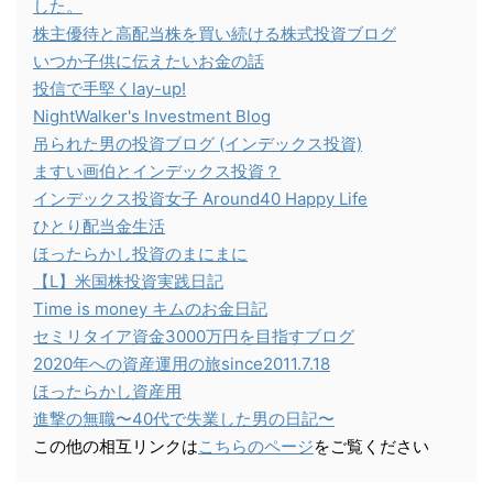
した。
株主優待と高配当株を買い続ける株式投資ブログ
いつか子供に伝えたいお金の話
投信で手堅くlay-up!
NightWalker's Investment Blog
吊られた男の投資ブログ (インデックス投資)
ますい画伯とインデックス投資？
インデックス投資女子 Around40 Happy Life
ひとり配当金生活
ほったらかし投資のまにまに
【L】米国株投資実践日記
Time is money キムのお金日記
セミリタイア資金3000万円を目指すブログ
2020年への資産運用の旅since2011.7.18
ほったらかし資産用
進撃の無職〜40代で失業した男の日記〜
この他の相互リンクは
こちらのページ
をご覧ください