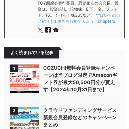
FOY懇親会実行委員。恐妻家友の会会長。投
資は、投資信託、現物株、ETF、金、プラチ
ナ、FX、くりっく株365など。
すぱいくの自
己紹介 | １億円を貯めてみよう！chapter2
よく読まれている記事
COZUCHI無料会員登録キャンペ
1
ーンは当ブログ限定でAmazonギ
フト券が最大50,500円分が貰え
す【2024年10月31日まで】
クラウドファンディングサービス
2
新規会員登録などのキャンペーン
まとめ