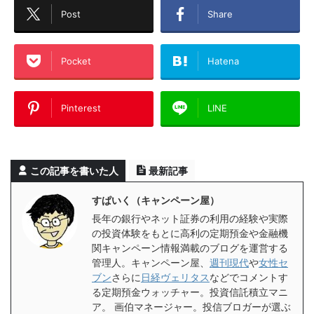
Post
Share
Pocket
Hatena
Pinterest
LINE
この記事を書いた人
最新記事
すぱいく（キャンペーン屋）
長年の銀行やネット証券の利用の経験や実際
の投資体験をもとに高利の定期預金や金融機
関キャンペーン情報満載のブログを運営する
管理人。キャンペーン屋、
週刊現代
や
女性セ
ブン
さらに
日経ヴェリタス
などでコメントす
る定期預金ウォッチャー。投資信託積立マニ
ア。 画伯マネージャー。投信ブロガーが選ぶ