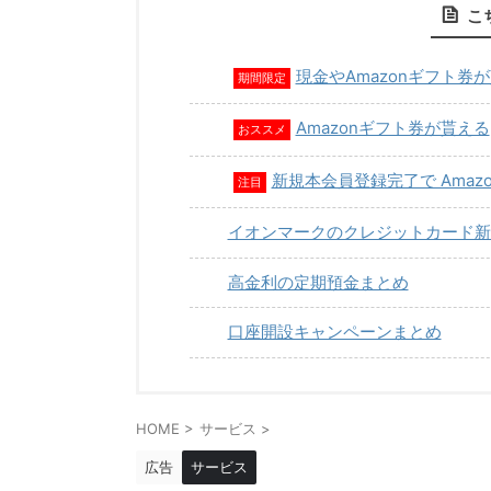
こ
現金やAmazonギフト券
期間限定
Amazonギフト券が貰える
おススメ
新規本会員登録完了で Amaz
注目
イオンマークのクレジットカード新
高金利の定期預金まとめ
口座開設キャンペーンまとめ
HOME
>
サービス
>
広告
サービス