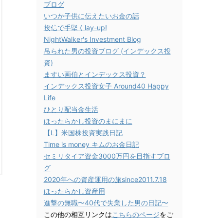
ブログ
いつか子供に伝えたいお金の話
投信で手堅くlay-up!
NightWalker's Investment Blog
吊られた男の投資ブログ (インデックス投
資)
ますい画伯とインデックス投資？
インデックス投資女子 Around40 Happy
Life
ひとり配当金生活
ほったらかし投資のまにまに
【L】米国株投資実践日記
Time is money キムのお金日記
セミリタイア資金3000万円を目指すブロ
グ
2020年への資産運用の旅since2011.7.18
ほったらかし資産用
進撃の無職〜40代で失業した男の日記〜
この他の相互リンクは
こちらのページ
をご