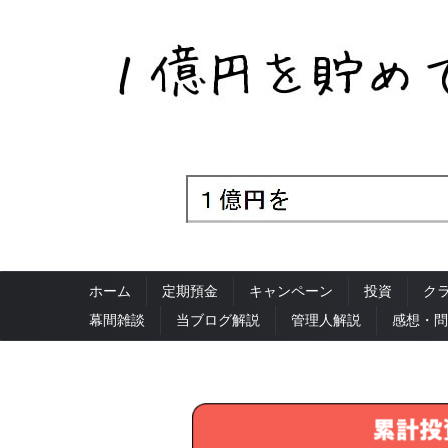
ホーム
定期預金
キャンペーン
投資
ク
幕間雑談
当ブログ解説
管理人解説
感想・問