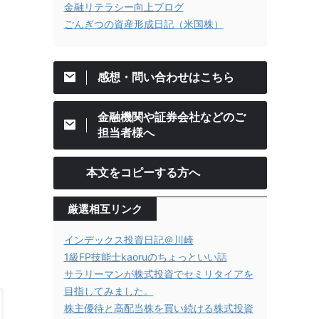
金融リテラシー向上ブログ
ごんぎつの資産形成日記（米国株）
感想・問い合わせはこちら
金融機関や証券会社などのご
担当者様へ
本文をコピーする方へ
厳選相互リンク
インデックス投資日記＠川崎
1級FP技能士kaoruのちょっといい話
サラリーマンが株式投資でセミリタイアを
目指してみました。
株主優待と高配当株を買い続ける株式投資