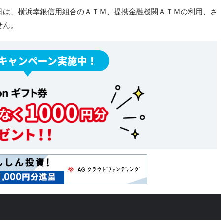
日は、横浜幸銀信用組合のＡＴＭ、提携金融機関ＡＴＭの利用、さ
せん。