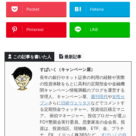
Pocket
Hatena
Pinterest
LINE
この記事を書いた人
最新記事
すぱいく（キャンペーン屋）
長年の銀行やネット証券の利用の経験や実際
の投資体験をもとに高利の定期預金や金融機
関キャンペーン情報満載のブログを運営する
管理人。キャンペーン屋、
週刊現代
や
女性セ
ブン
さらに
日経ヴェリタス
などでコメントす
る定期預金ウォッチャー。投資信託積立マニ
ア。 画伯マネージャー。投信ブロガーが選ぶ
FOY懇親会実行委員。恐妻家友の会会長。投
資は、投資信託、現物株、ETF、金、プラチ
ナ、FX、くりっく株365など。
すぱいくの自