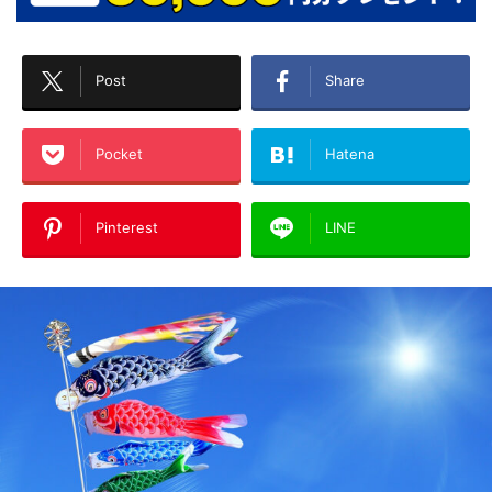
Post
Share
Pocket
Hatena
Pinterest
LINE