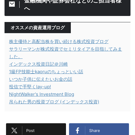
金融機関や証券会社などのご担当者様
へ
オススメの資産運用ブログ
株主優待と高配当株を買い続ける株式投資ブログ
サラリーマンが株式投資でセミリタイアを目指してみま
した。
インデックス投資日記＠川崎
1級FP技能士kaoruのちょっといい話
いつか子供に伝えたいお金の話
投信で手堅くlay-up!
NightWalker's Investment Blog
吊られた男の投資ブログ (インデックス投資)
Post
Share