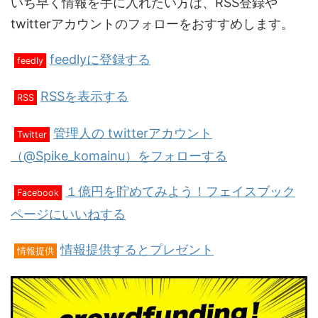
いち早く情報を手に入れたい方は、RSS登録や
twitterアカウントのフォローをおすすめします。
feedlyに登録する
feedly
RSSを表示する
RSS
管理人の twitterアカウント
Twitter
（@Spike_komainu）をフォローする
１億円を貯めてみよう！フェイスブック
Facebook
ページにいいねする
情報提供するとプレゼント
情報提供