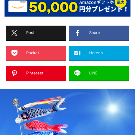
Post
Share
Pocket
Hatena
Pinterest
LINE