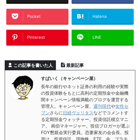
Pocket
Hatena
Pinterest
LINE
この記事を書いた人
最新記事
すぱいく（キャンペーン屋）
長年の銀行やネット証券の利用の経験や実際
の投資体験をもとに高利の定期預金や金融機
関キャンペーン情報満載のブログを運営する
管理人。キャンペーン屋、
週刊現代
や
女性セ
ブン
さらに
日経ヴェリタス
などでコメントす
る定期預金ウォッチャー。投資信託積立マニ
ア。 画伯マネージャー。投信ブロガーが選ぶ
FOY懇親会実行委員。恐妻家友の会会長。投
資は、投資信託、現物株、ETF、金、プラチ