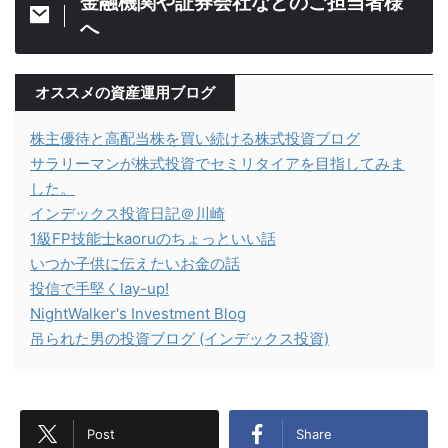
金融機関や証券会社などのご担当者様
へ
オススメの資産運用ブログ
株主優待と高配当株を買い続ける株式投資ブログ
サラリーマンが株式投資でセミリタイアを目指してみま
した。
インデックス投資日記＠川崎
1級FP技能士kaoruのちょっといい話
いつか子供に伝えたいお金の話
投信で手堅くlay-up!
NightWalker's Investment Blog
吊られた男の投資ブログ (インデックス投資)
Post
Share