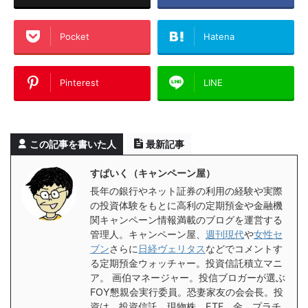
Pocket
Hatena
Pinterest
LINE
この記事を書いた人
最新記事
すぱいく（キャンペーン屋）
長年の銀行やネット証券の利用の経験や実際
の投資体験をもとに高利の定期預金や金融機
関キャンペーン情報満載のブログを運営する
管理人。キャンペーン屋、
週刊現代
や
女性セ
ブン
さらに
日経ヴェリタス
などでコメントす
る定期預金ウォッチャー。投資信託積立マニ
ア。 画伯マネージャー。投信ブロガーが選ぶ
FOY懇親会実行委員。恐妻家友の会会長。投
資は、投資信託、現物株、ETF、金、プラチ