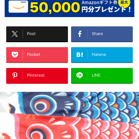
Post
Share
Pocket
Hatena
Pinterest
LINE