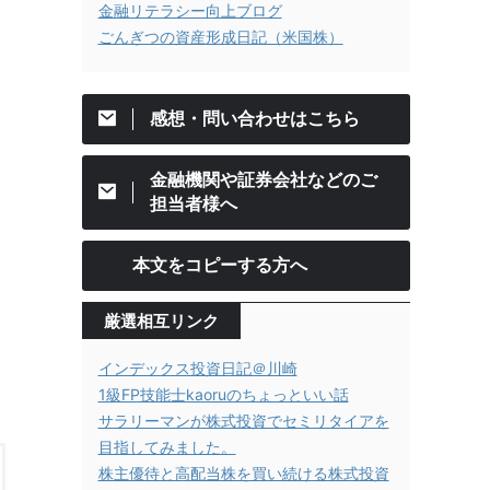
金融リテラシー向上ブログ
ごんぎつの資産形成日記（米国株）
感想・問い合わせはこちら
金融機関や証券会社などのご
担当者様へ
本文をコピーする方へ
厳選相互リンク
インデックス投資日記＠川崎
1級FP技能士kaoruのちょっといい話
サラリーマンが株式投資でセミリタイアを
目指してみました。
株主優待と高配当株を買い続ける株式投資