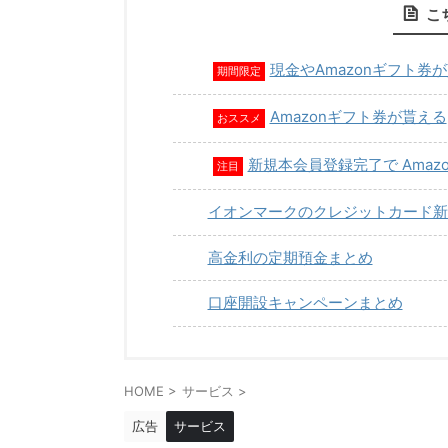
こ
現金やAmazonギフト券
期間限定
Amazonギフト券が貰える
おススメ
新規本会員登録完了で Amaz
注目
イオンマークのクレジットカード新
高金利の定期預金まとめ
口座開設キャンペーンまとめ
HOME
>
サービス
>
広告
サービス