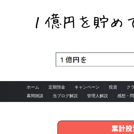
ホーム
定期預金
キャンペーン
投資
ク
幕間雑談
当ブログ解説
管理人解説
感想・問