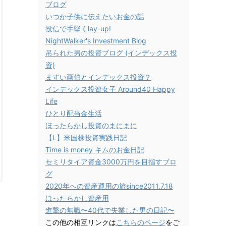
ブログ
いつか子供に伝えたいお金の話
投信で手堅くlay-up!
NightWalker's Investment Blog
吊られた男の投資ブログ (インデックス投
資)
ますい画伯とインデックス投資？
インデックス投資女子 Around40 Happy
Life
ひとり配当金生活
ほったらかし投資のまにまに
【L】米国株投資実践日記
Time is money キムのお金日記
セミリタイア資金3000万円を目指すブロ
グ
2020年への資産運用の旅since2011.7.18
ほったらかし資産用
進撃の無職〜40代で失業した男の日記〜
この他の相互リンクは
こちらのページ
をご