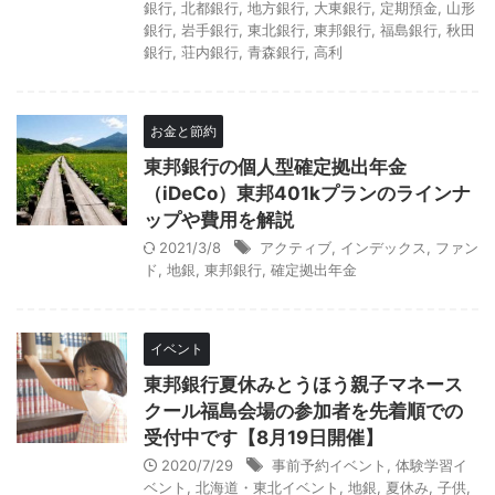
銀行
,
北都銀行
,
地方銀行
,
大東銀行
,
定期預金
,
山形
銀行
,
岩手銀行
,
東北銀行
,
東邦銀行
,
福島銀行
,
秋田
銀行
,
荘内銀行
,
青森銀行
,
高利
お金と節約
東邦銀行の個人型確定拠出年金
（iDeCo）東邦401kプランのラインナ
ップや費用を解説
2021/3/8
アクティブ
,
インデックス
,
ファン
ド
,
地銀
,
東邦銀行
,
確定拠出年金
イベント
東邦銀行夏休みとうほう親子マネース
クール福島会場の参加者を先着順での
受付中です【8月19日開催】
2020/7/29
事前予約イベント
,
体験学習イ
ベント
,
北海道・東北イベント
,
地銀
,
夏休み
,
子供
,