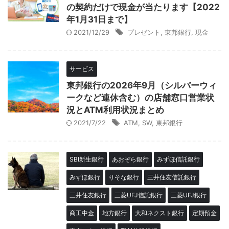
の契約だけで現金が当たります【2022
年1月31日まで】
2021/12/29
プレゼント
,
東邦銀行
,
現金
サービス
東邦銀行の2026年9月（シルバーウィ
ークなど連休含む）の店舗窓口営業状
況とATM利用状況まとめ
2021/7/22
ATM
,
SW
,
東邦銀行
SBI新生銀行
あおぞら銀行
みずほ信託銀行
みずほ銀行
りそな銀行
三井住友信託銀行
三井住友銀行
三菱UFJ信託銀行
三菱UFJ銀行
商工中金
地方銀行
大和ネクスト銀行
定期預金