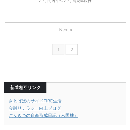
ント
,
関西イベント
,
鹿児島銀行
Next »
1
2
新着相互リンク
さとぱぱのサイドFIRE生活
金融リテラシー向上ブログ
ごんぎつの資産形成日記（米国株）