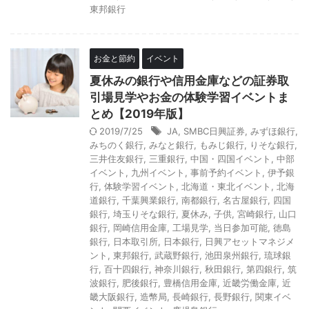
東邦銀行
お金と節約
イベント
夏休みの銀行や信用金庫などの証券取
引場見学やお金の体験学習イベントま
とめ【2019年版】
2019/7/25
JA
,
SMBC日興証券
,
みずほ銀行
,
みちのく銀行
,
みなと銀行
,
もみじ銀行
,
りそな銀行
,
三井住友銀行
,
三重銀行
,
中国・四国イベント
,
中部
イベント
,
九州イベント
,
事前予約イベント
,
伊予銀
行
,
体験学習イベント
,
北海道・東北イベント
,
北海
道銀行
,
千葉興業銀行
,
南都銀行
,
名古屋銀行
,
四国
銀行
,
埼玉りそな銀行
,
夏休み
,
子供
,
宮崎銀行
,
山口
銀行
,
岡崎信用金庫
,
工場見学
,
当日参加可能
,
徳島
銀行
,
日本取引所
,
日本銀行
,
日興アセットマネジメ
ント
,
東邦銀行
,
武蔵野銀行
,
池田泉州銀行
,
琉球銀
行
,
百十四銀行
,
神奈川銀行
,
秋田銀行
,
第四銀行
,
筑
波銀行
,
肥後銀行
,
豊橋信用金庫
,
近畿労働金庫
,
近
畿大阪銀行
,
造幣局
,
長崎銀行
,
長野銀行
,
関東イベ