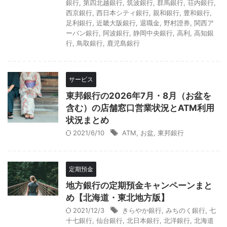
銀行
,
第四北越銀行
,
筑波銀行
,
群馬銀行
,
荘内銀行
,
西京銀行
,
西日本シティ銀行
,
親和銀行
,
豊和銀行
,
足利銀行
,
近畿大阪銀行
,
退職金
,
野村證券
,
関西ア
ーバン銀行
,
阿波銀行
,
静岡中央銀行
,
高利
,
高知銀
行
,
鳥取銀行
,
鹿児島銀行
サービス
東邦銀行の2026年7月・8月（お盆を
含む）の店舗窓口営業状況とATM利用
状況まとめ
2021/6/10
ATM
,
お盆
,
東邦銀行
定期預金
地方銀行の定期預金キャンペーンまと
め【北海道・東北地方版】
2021/12/3
きらやか銀行
,
みちのく銀行
,
七
十七銀行
,
仙台銀行
,
北日本銀行
,
北洋銀行
,
北海道