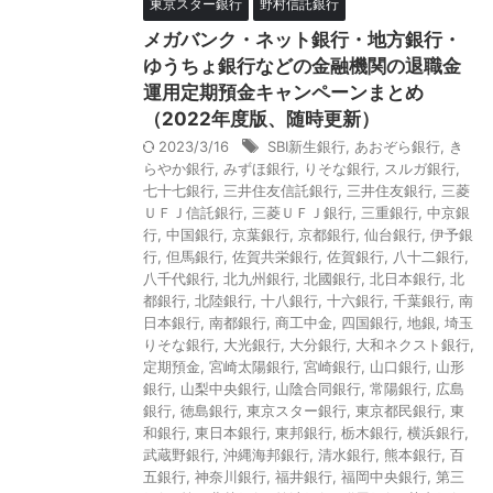
東京スター銀行
野村信託銀行
メガバンク・ネット銀行・地方銀行・
ゆうちょ銀行などの金融機関の退職金
運用定期預金キャンペーンまとめ
（2022年度版、随時更新）
2023/3/16
SBI新生銀行
,
あおぞら銀行
,
き
らやか銀行
,
みずほ銀行
,
りそな銀行
,
スルガ銀行
,
七十七銀行
,
三井住友信託銀行
,
三井住友銀行
,
三菱
ＵＦＪ信託銀行
,
三菱ＵＦＪ銀行
,
三重銀行
,
中京銀
行
,
中国銀行
,
京葉銀行
,
京都銀行
,
仙台銀行
,
伊予銀
行
,
但馬銀行
,
佐賀共栄銀行
,
佐賀銀行
,
八十二銀行
,
八千代銀行
,
北九州銀行
,
北國銀行
,
北日本銀行
,
北
都銀行
,
北陸銀行
,
十八銀行
,
十六銀行
,
千葉銀行
,
南
日本銀行
,
南都銀行
,
商工中金
,
四国銀行
,
地銀
,
埼玉
りそな銀行
,
大光銀行
,
大分銀行
,
大和ネクスト銀行
,
定期預金
,
宮崎太陽銀行
,
宮崎銀行
,
山口銀行
,
山形
銀行
,
山梨中央銀行
,
山陰合同銀行
,
常陽銀行
,
広島
銀行
,
徳島銀行
,
東京スター銀行
,
東京都民銀行
,
東
和銀行
,
東日本銀行
,
東邦銀行
,
栃木銀行
,
横浜銀行
,
武蔵野銀行
,
沖縄海邦銀行
,
清水銀行
,
熊本銀行
,
百
五銀行
,
神奈川銀行
,
福井銀行
,
福岡中央銀行
,
第三