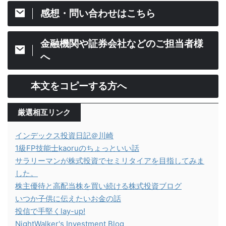
感想・問い合わせはこちら
金融機関や証券会社などのご担当者様
へ
本文をコピーする方へ
厳選相互リンク
インデックス投資日記＠川崎
1級FP技能士kaoruのちょっといい話
サラリーマンが株式投資でセミリタイアを目指してみま
した。
株主優待と高配当株を買い続ける株式投資ブログ
いつか子供に伝えたいお金の話
投信で手堅くlay-up!
NightWalker's Investment Blog