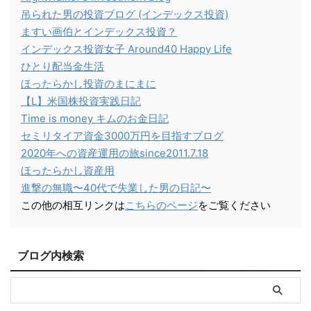
吊られた男の投資ブログ (インデックス投資)
ますい画伯とインデックス投資？
インデックス投資女子 Around40 Happy Life
ひとり配当金生活
ほったらかし投資のまにまに
【L】米国株投資実践日記
Time is money キムのお金日記
セミリタイア資金3000万円を目指すブログ
2020年への資産運用の旅since2011.7.18
ほったらかし資産用
進撃の無職〜40代で失業した男の日記〜
この他の相互リンクは
こちらのページ
をご覧ください
ブログ内検索