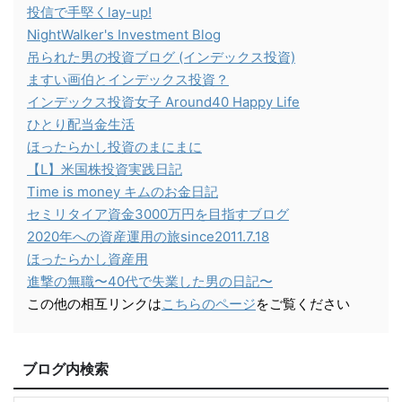
投信で手堅くlay-up!
NightWalker's Investment Blog
吊られた男の投資ブログ (インデックス投資)
ますい画伯とインデックス投資？
インデックス投資女子 Around40 Happy Life
ひとり配当金生活
ほったらかし投資のまにまに
【L】米国株投資実践日記
Time is money キムのお金日記
セミリタイア資金3000万円を目指すブログ
2020年への資産運用の旅since2011.7.18
ほったらかし資産用
進撃の無職〜40代で失業した男の日記〜
この他の相互リンクは
こちらのページ
をご覧ください
ブログ内検索