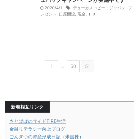
ュバックキャンペーンが実施中です
2020/4/1
デューカスコピー・ジャパン
,
プ
レゼント
,
口座開設
,
現金
,
ＦＸ
1
…
50
51
新着相互リンク
さとぱぱのサイドFIRE生活
金融リテラシー向上ブログ
ごんぎつの資産形成日記（米国株）