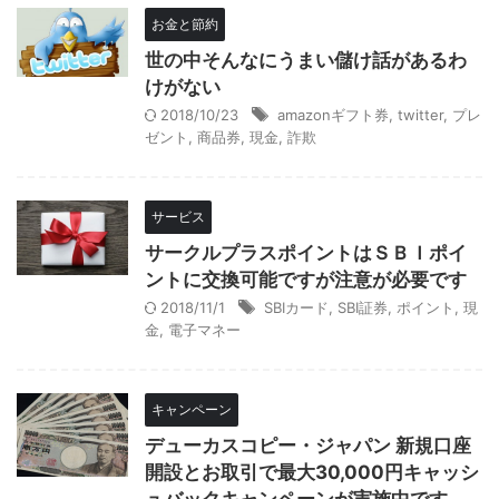
お金と節約
世の中そんなにうまい儲け話があるわ
けがない
2018/10/23
amazonギフト券
,
twitter
,
プレ
ゼント
,
商品券
,
現金
,
詐欺
サービス
サークルプラスポイントはＳＢＩポイ
ントに交換可能ですが注意が必要です
2018/11/1
SBIカード
,
SBI証券
,
ポイント
,
現
金
,
電子マネー
キャンペーン
デューカスコピー・ジャパン 新規口座
開設とお取引で最大30,000円キャッシ