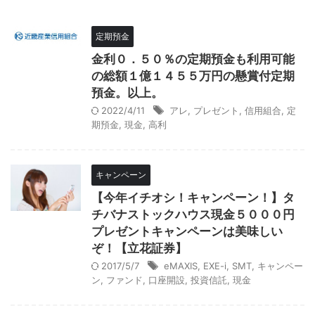
定期預金
金利０．５０％の定期預金も利用可能
の総額１億１４５５万円の懸賞付定期
預金。以上。
2022/4/11
アレ
,
プレゼント
,
信用組合
,
定
期預金
,
現金
,
高利
キャンペーン
【今年イチオシ！キャンペーン！】タ
チバナストックハウス現金５０００円
プレゼントキャンペーンは美味しい
ぞ！【立花証券】
2017/5/7
eMAXIS
,
EXE-i
,
SMT
,
キャンペー
ン
,
ファンド
,
口座開設
,
投資信託
,
現金