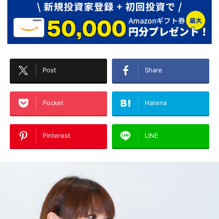
Post
Share
Pocket
Hatena
Pinterest
LINE