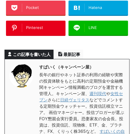
Pocket
Hatena
Pinterest
LINE
この記事を書いた人
最新記事
すぱいく（キャンペーン屋）
長年の銀行やネット証券の利用の経験や実際
の投資体験をもとに高利の定期預金や金融機
関キャンペーン情報満載のブログを運営する
管理人。キャンペーン屋、
週刊現代
や
女性セ
ブン
さらに
日経ヴェリタス
などでコメントす
る定期預金ウォッチャー。投資信託積立マニ
ア。 画伯マネージャー。投信ブロガーが選ぶ
FOY懇親会実行委員。恐妻家友の会会長。投
資は、投資信託、現物株、ETF、金、プラチ
ナ、FX、くりっく株365など。
すぱいくの自