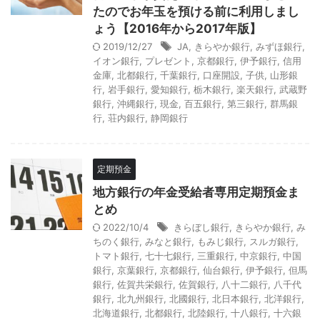
たのでお年玉を預ける前に利用しまし
ょう【2016年から2017年版】
2019/12/27
JA
,
きらやか銀行
,
みずほ銀行
,
イオン銀行
,
プレゼント
,
京都銀行
,
伊予銀行
,
信用
金庫
,
北都銀行
,
千葉銀行
,
口座開設
,
子供
,
山形銀
行
,
岩手銀行
,
愛知銀行
,
栃木銀行
,
楽天銀行
,
武蔵野
銀行
,
沖縄銀行
,
現金
,
百五銀行
,
第三銀行
,
群馬銀
行
,
荘内銀行
,
静岡銀行
定期預金
地方銀行の年金受給者専用定期預金ま
とめ
2022/10/4
きらぼし銀行
,
きらやか銀行
,
み
ちのく銀行
,
みなと銀行
,
もみじ銀行
,
スルガ銀行
,
トマト銀行
,
七十七銀行
,
三重銀行
,
中京銀行
,
中国
銀行
,
京葉銀行
,
京都銀行
,
仙台銀行
,
伊予銀行
,
但馬
銀行
,
佐賀共栄銀行
,
佐賀銀行
,
八十二銀行
,
八千代
銀行
,
北九州銀行
,
北國銀行
,
北日本銀行
,
北洋銀行
,
北海道銀行
,
北都銀行
,
北陸銀行
,
十八銀行
,
十六銀