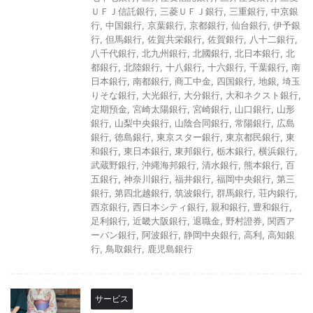
ＵＦＪ信託銀行
,
三菱ＵＦＪ銀行
,
三重銀行
,
中京銀
行
,
中国銀行
,
京葉銀行
,
京都銀行
,
仙台銀行
,
伊予銀
行
,
但馬銀行
,
佐賀共栄銀行
,
佐賀銀行
,
八十二銀行
,
八千代銀行
,
北九州銀行
,
北國銀行
,
北日本銀行
,
北
都銀行
,
北陸銀行
,
十八銀行
,
十六銀行
,
千葉銀行
,
南
日本銀行
,
南都銀行
,
商工中金
,
四国銀行
,
地銀
,
埼玉
りそな銀行
,
大光銀行
,
大分銀行
,
大和ネクスト銀行
,
定期預金
,
宮崎太陽銀行
,
宮崎銀行
,
山口銀行
,
山形
銀行
,
山梨中央銀行
,
山陰合同銀行
,
常陽銀行
,
広島
銀行
,
徳島銀行
,
東京スター銀行
,
東京都民銀行
,
東
和銀行
,
東日本銀行
,
東邦銀行
,
栃木銀行
,
横浜銀行
,
武蔵野銀行
,
沖縄海邦銀行
,
清水銀行
,
熊本銀行
,
百
五銀行
,
神奈川銀行
,
福井銀行
,
福岡中央銀行
,
第三
銀行
,
第四北越銀行
,
筑波銀行
,
群馬銀行
,
荘内銀行
,
西京銀行
,
西日本シティ銀行
,
親和銀行
,
豊和銀行
,
足利銀行
,
近畿大阪銀行
,
退職金
,
野村證券
,
関西ア
ーバン銀行
,
阿波銀行
,
静岡中央銀行
,
高利
,
高知銀
行
,
鳥取銀行
,
鹿児島銀行
サービス