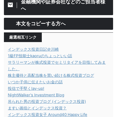
金融機関や証券会社などのご担当者様
へ
本文をコピーする方へ
厳選相互リンク
インデックス投資日記＠川崎
1級FP技能士kaoruのちょっといい話
サラリーマンが株式投資でセミリタイアを目指してみま
した。
株主優待と高配当株を買い続ける株式投資ブログ
いつか子供に伝えたいお金の話
投信で手堅くlay-up!
NightWalker's Investment Blog
吊られた男の投資ブログ (インデックス投資)
ますい画伯とインデックス投資？
インデックス投資女子 Around40 Happy Life