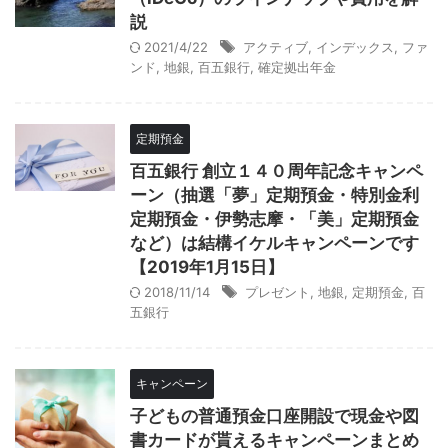
説
2021/4/22
アクティブ
,
インデックス
,
ファ
ンド
,
地銀
,
百五銀行
,
確定拠出年金
定期預金
百五銀行 創立１４０周年記念キャンペ
ーン（抽選「夢」定期預金・特別金利
定期預金・伊勢志摩・「美」定期預金
など）は結構イケルキャンペーンです
【2019年1月15日】
2018/11/14
プレゼント
,
地銀
,
定期預金
,
百
五銀行
キャンペーン
子どもの普通預金口座開設で現金や図
書カードが貰えるキャンペーンまとめ