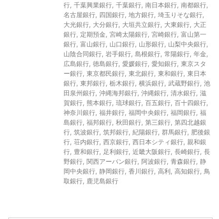
行
,
千葉興業銀行
,
千葉銀行
,
南日本銀行
,
南都銀行
,
名古屋銀行
,
四国銀行
,
地方銀行
,
埼玉りそな銀行
,
大光銀行
,
大分銀行
,
大垣共立銀行
,
大東銀行
,
大正
銀行
,
定期預金
,
宮崎太陽銀行
,
宮崎銀行
,
富山第一
銀行
,
富山銀行
,
山口銀行
,
山形銀行
,
山梨中央銀行
,
山陰合同銀行
,
岩手銀行
,
島根銀行
,
常陽銀行
,
年金
,
広島銀行
,
徳島銀行
,
愛媛銀行
,
愛知銀行
,
東京スタ
ー銀行
,
東京都民銀行
,
東北銀行
,
東和銀行
,
東日本
銀行
,
東邦銀行
,
栃木銀行
,
横浜銀行
,
武蔵野銀行
,
池
田泉州銀行
,
沖縄海邦銀行
,
沖縄銀行
,
清水銀行
,
滋
賀銀行
,
熊本銀行
,
琉球銀行
,
百五銀行
,
百十四銀行
,
神奈川銀行
,
福井銀行
,
福岡中央銀行
,
福岡銀行
,
福
島銀行
,
福邦銀行
,
秋田銀行
,
第三銀行
,
第四北越銀
行
,
筑波銀行
,
筑邦銀行
,
紀陽銀行
,
群馬銀行
,
肥後銀
行
,
荘内銀行
,
西京銀行
,
西日本シティ銀行
,
親和銀
行
,
豊和銀行
,
足利銀行
,
近畿大阪銀行
,
長崎銀行
,
長
野銀行
,
関西アーバン銀行
,
阿波銀行
,
青森銀行
,
静
岡中央銀行
,
静岡銀行
,
香川銀行
,
高利
,
高知銀行
,
鳥
取銀行
,
鹿児島銀行