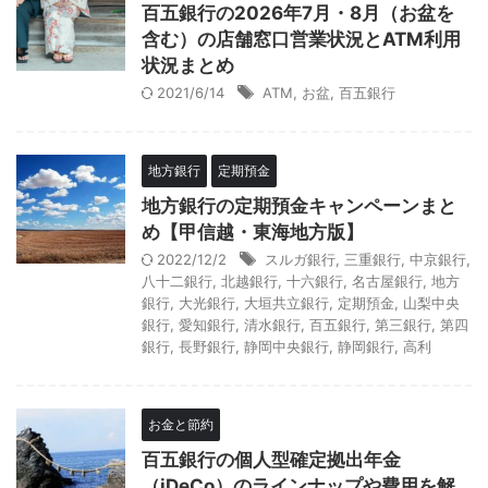
百五銀行の2026年7月・8月（お盆を
含む）の店舗窓口営業状況とATM利用
状況まとめ
2021/6/14
ATM
,
お盆
,
百五銀行
地方銀行
定期預金
地方銀行の定期預金キャンペーンまと
め【甲信越・東海地方版】
2022/12/2
スルガ銀行
,
三重銀行
,
中京銀行
,
八十二銀行
,
北越銀行
,
十六銀行
,
名古屋銀行
,
地方
銀行
,
大光銀行
,
大垣共立銀行
,
定期預金
,
山梨中央
銀行
,
愛知銀行
,
清水銀行
,
百五銀行
,
第三銀行
,
第四
銀行
,
長野銀行
,
静岡中央銀行
,
静岡銀行
,
高利
お金と節約
百五銀行の個人型確定拠出年金
（iDeCo）のラインナップや費用を解