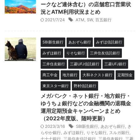
ークなど連休含む）の店舗窓口営業状
況とATM利用状況まとめ
2021/7/24
ATM
,
SW
,
百五銀行
SBI新生銀行
あおぞら銀行
みずほ信託銀行
みずほ銀行
りそな銀行
三井住友信託銀行
三井住友銀行
三菱UFJ信託銀行
三菱UFJ銀行
商工中金
地方銀行
大和ネクスト銀行
定期預金
東京スター銀行
野村信託銀行
メガバンク・ネット銀行・地方銀行・
ゆうちょ銀行などの金融機関の退職金
運用定期預金キャンペーンまとめ
（2022年度版、随時更新）
2023/3/16
SBI新生銀行
,
あおぞら銀行
,
き
らやか銀行
,
みずほ銀行
,
りそな銀行
,
スルガ銀行
,
七十七銀行
,
三井住友信託銀行
,
三井住友銀行
,
三菱