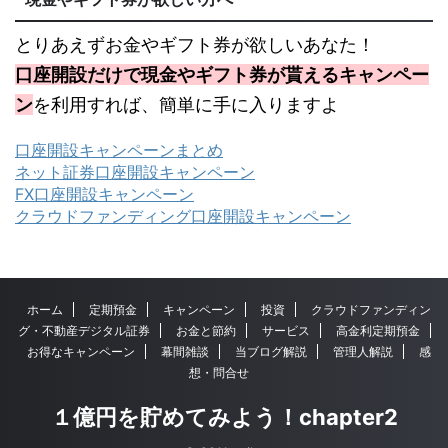
とりあえずお金やギフト券が欲しいあなた！
口座開設だけで現金やギフト券が貰えるキャンペー
ン
を利用すれば、簡単に手に入りますよ
口座開設キャンペーンまとめ
ネット証券口座開設キャンペーン
FX口座開設キャンペーン
クラウドファンディング口座開設キャンペーン
ホーム
定期預金
キャンペーン
投資
クラウドファンディン
グ・不動産デジタル証券
お金と節約
サービス
高金利定期預金
お得なキャンペーン
幕間雑談
当ブログ解説
管理人解説
感
想・問合せ
１億円を貯めてみよう！chapter2