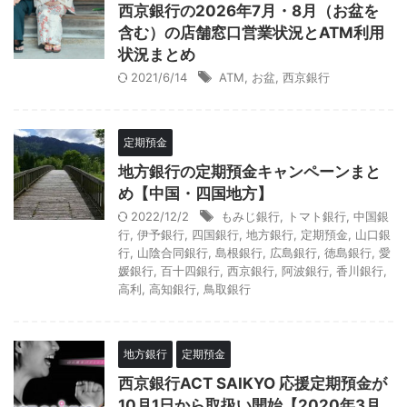
西京銀行の2026年7月・8月（お盆を
含む）の店舗窓口営業状況とATM利用
状況まとめ
2021/6/14
ATM
,
お盆
,
西京銀行
定期預金
地方銀行の定期預金キャンペーンまと
め【中国・四国地方】
2022/12/2
もみじ銀行
,
トマト銀行
,
中国銀
行
,
伊予銀行
,
四国銀行
,
地方銀行
,
定期預金
,
山口銀
行
,
山陰合同銀行
,
島根銀行
,
広島銀行
,
徳島銀行
,
愛
媛銀行
,
百十四銀行
,
西京銀行
,
阿波銀行
,
香川銀行
,
高利
,
高知銀行
,
鳥取銀行
地方銀行
定期預金
西京銀行ACT SAIKYO 応援定期預金が
10月1日から取扱い開始【2020年3月