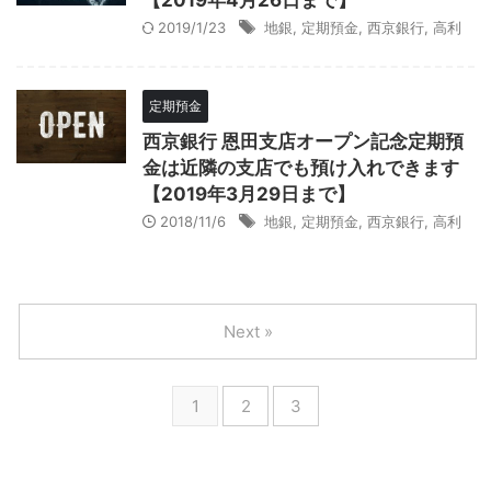
【2019年4月26日まで】
2019/1/23
地銀
,
定期預金
,
西京銀行
,
高利
定期預金
西京銀行 恩田支店オープン記念定期預
金は近隣の支店でも預け入れできます
【2019年3月29日まで】
2018/11/6
地銀
,
定期預金
,
西京銀行
,
高利
Next »
1
2
3