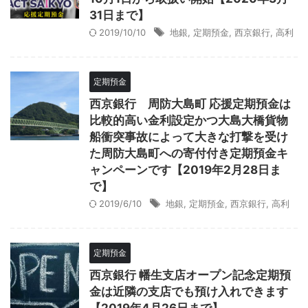
31日まで】
2019/10/10
地銀
,
定期預金
,
西京銀行
,
高利
定期預金
西京銀行 周防大島町 応援定期預金は
比較的高い金利設定かつ大島大橋貨物
船衝突事故によって大きな打撃を受け
た周防大島町への寄付付き定期預金キ
ャンペーンです【2019年2月28日ま
で】
2019/6/10
地銀
,
定期預金
,
西京銀行
,
高利
定期預金
西京銀行 幡生支店オープン記念定期預
金は近隣の支店でも預け入れできます