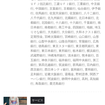
ＵＦＪ信託銀行
,
三菱ＵＦＪ銀行
,
三重銀行
,
中京銀
行
,
中国銀行
,
京葉銀行
,
京都銀行
,
仙台銀行
,
伊予銀
行
,
但馬銀行
,
佐賀共栄銀行
,
佐賀銀行
,
八十二銀行
,
八千代銀行
,
北九州銀行
,
北國銀行
,
北日本銀行
,
北
都銀行
,
北陸銀行
,
十八銀行
,
十六銀行
,
千葉銀行
,
南
日本銀行
,
南都銀行
,
商工中金
,
四国銀行
,
地銀
,
埼玉
りそな銀行
,
大光銀行
,
大分銀行
,
大和ネクスト銀行
,
定期預金
,
宮崎太陽銀行
,
宮崎銀行
,
山口銀行
,
山形
銀行
,
山梨中央銀行
,
山陰合同銀行
,
常陽銀行
,
広島
銀行
,
徳島銀行
,
東京スター銀行
,
東京都民銀行
,
東
和銀行
,
東日本銀行
,
東邦銀行
,
栃木銀行
,
横浜銀行
,
武蔵野銀行
,
沖縄海邦銀行
,
清水銀行
,
熊本銀行
,
百
五銀行
,
神奈川銀行
,
福井銀行
,
福岡中央銀行
,
第三
銀行
,
第四北越銀行
,
筑波銀行
,
群馬銀行
,
荘内銀行
,
西京銀行
,
西日本シティ銀行
,
親和銀行
,
豊和銀行
,
足利銀行
,
近畿大阪銀行
,
退職金
,
野村證券
,
関西ア
ーバン銀行
,
阿波銀行
,
静岡中央銀行
,
高利
,
高知銀
行
,
鳥取銀行
,
鹿児島銀行
サービス