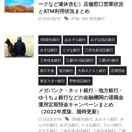
ークなど連休含む）店舗窓口営業状況
とATM利用状況まとめ
2021/8/12
ATM
,
SW
,
西京銀行
SBI新生銀行
あおぞら銀行
みずほ信託銀行
みずほ銀行
りそな銀行
三井住友信託銀行
三井住友銀行
三菱UFJ信託銀行
三菱UFJ銀行
商工中金
地方銀行
大和ネクスト銀行
定期預金
東京スター銀行
野村信託銀行
メガバンク・ネット銀行・地方銀行・
ゆうちょ銀行などの金融機関の退職金
運用定期預金キャンペーンまとめ
（2022年度版、随時更新）
2023/3/16
SBI新生銀行
,
あおぞら銀行
,
き
らやか銀行
,
みずほ銀行
,
りそな銀行
,
スルガ銀行
,
七十七銀行
,
三井住友信託銀行
,
三井住友銀行
,
三菱