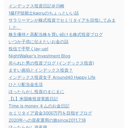
インデックス投資日記＠川崎
1級FP技能士kaoruのちょっといい話
サラリーマンが株式投資でセミリタイアを目指してみま
した。
株主優待と高配当株を買い続ける株式投資ブログ
いつか子供に伝えたいお金の話
投信で手堅くlay-up!
NightWalker's Investment Blog
吊られた男の投資ブログ (インデックス投資)
ますい画伯とインデックス投資？
インデックス投資女子 Around40 Happy Life
ひとり配当金生活
ほったらかし投資のまにまに
【L】米国株投資実践日記
Time is money キムのお金日記
セミリタイア資金3000万円を目指すブログ
2020年への資産運用の旅since2011.7.18
ほったらかし資産用