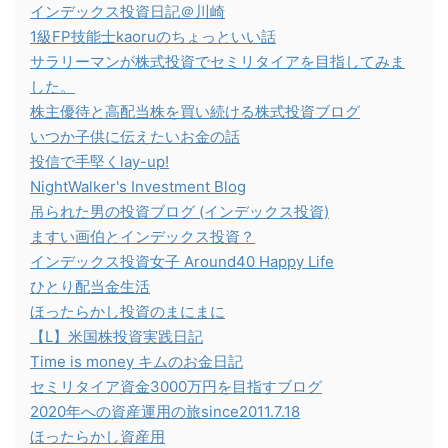
インデックス投資日記＠川崎
1級FP技能士kaoruのちょっといい話
サラリーマンが株式投資でセミリタイアを目指してみま
した。
株主優待と高配当株を買い続ける株式投資ブログ
いつか子供に伝えたいお金の話
投信で手堅くlay-up!
NightWalker's Investment Blog
吊られた男の投資ブログ (インデックス投資)
ますい画伯とインデックス投資？
インデックス投資女子 Around40 Happy Life
ひとり配当金生活
ほったらかし投資のまにまに
【L】米国株投資実践日記
Time is money キムのお金日記
セミリタイア資金3000万円を目指すブログ
2020年への資産運用の旅since2011.7.18
ほったらかし資産用