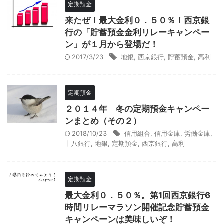
定期預金
来たぜ！最大金利０．５０％！西京銀
行の「貯蓄預金金利リレーキャンペー
ン」が１月から登場だ！
2017/3/23
地銀
,
西京銀行
,
貯蓄預金
,
高利
定期預金
２０１４年 冬の定期預金キャンペー
ンまとめ（その２）
2018/10/23
信用組合
,
信用金庫
,
労働金庫
,
十八銀行
,
地銀
,
定期預金
,
西京銀行
,
高利
定期預金
最大金利０．５０％。第1回西京銀行6
時間リレーマラソン開催記念貯蓄預金
キャンペーンは美味しいぞ！