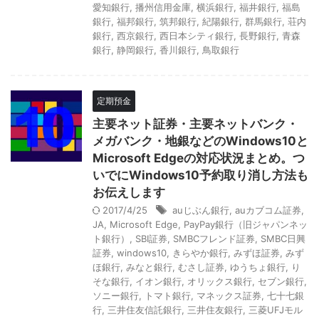
愛知銀行
,
播州信用金庫
,
横浜銀行
,
福井銀行
,
福島
銀行
,
福邦銀行
,
筑邦銀行
,
紀陽銀行
,
群馬銀行
,
荘内
銀行
,
西京銀行
,
西日本シティ銀行
,
長野銀行
,
青森
銀行
,
静岡銀行
,
香川銀行
,
鳥取銀行
定期預金
主要ネット証券・主要ネットバンク・
メガバンク・地銀などのWindows10と
Microsoft Edgeの対応状況まとめ。つ
いでにWindows10予約取り消し方法も
お伝えします
2017/4/25
auじぶん銀行
,
auカブコム証券
,
JA
,
Microsoft Edge
,
PayPay銀行（旧ジャパンネッ
ト銀行）
,
SBI証券
,
SMBCフレンド証券
,
SMBC日興
証券
,
windows10
,
きらやか銀行
,
みずほ証券
,
みず
ほ銀行
,
みなと銀行
,
むさし証券
,
ゆうちょ銀行
,
り
そな銀行
,
イオン銀行
,
オリックス銀行
,
セブン銀行
,
ソニー銀行
,
トマト銀行
,
マネックス証券
,
七十七銀
行
,
三井住友信託銀行
,
三井住友銀行
,
三菱UFJモル