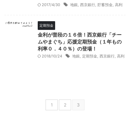
2017/4/30
地銀
,
西京銀行
,
貯蓄預金
,
高利
定期預金
金利が普段の１６倍！西京銀行「チー
ムやまぐち」応援定期預金（１年もの
利率０．４０％）の登場！
2018/10/24
地銀
,
定期預金
,
西京銀行
,
高利
1
2
3