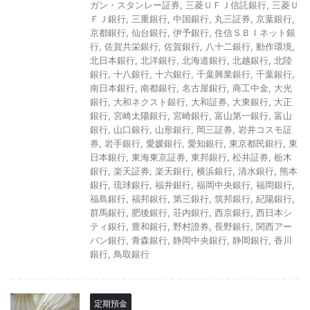
ガン・スタンレー証券
,
三菱ＵＦＪ信託銀行
,
三菱Ｕ
ＦＪ銀行
,
三重銀行
,
中国銀行
,
丸三証券
,
京葉銀行
,
京都銀行
,
仙台銀行
,
伊予銀行
,
住信ＳＢＩネット銀
行
,
佐賀共栄銀行
,
佐賀銀行
,
八十二銀行
,
動作環境
,
北日本銀行
,
北洋銀行
,
北海道銀行
,
北越銀行
,
北陸
銀行
,
十八銀行
,
十六銀行
,
千葉興業銀行
,
千葉銀行
,
南日本銀行
,
南都銀行
,
名古屋銀行
,
商工中金
,
大光
銀行
,
大和ネクスト銀行
,
大和証券
,
大東銀行
,
大正
銀行
,
宮崎太陽銀行
,
宮崎銀行
,
富山第一銀行
,
富山
銀行
,
山口銀行
,
山形銀行
,
岡三証券
,
岩井コスモ証
券
,
岩手銀行
,
愛媛銀行
,
愛知銀行
,
東京都民銀行
,
東
日本銀行
,
東海東京証券
,
東邦銀行
,
松井証券
,
栃木
銀行
,
楽天証券
,
楽天銀行
,
横浜銀行
,
清水銀行
,
熊本
銀行
,
琉球銀行
,
福井銀行
,
福岡中央銀行
,
福岡銀行
,
福島銀行
,
福邦銀行
,
第三銀行
,
筑邦銀行
,
紀陽銀行
,
群馬銀行
,
肥後銀行
,
荘内銀行
,
西京銀行
,
西日本シ
ティ銀行
,
豊和銀行
,
野村證券
,
長野銀行
,
関西アー
バン銀行
,
青森銀行
,
静岡中央銀行
,
静岡銀行
,
香川
銀行
,
鳥取銀行
定期預金