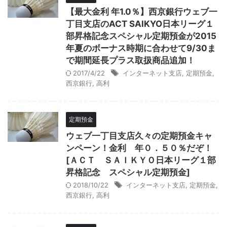
【最大金利 年1.0％】西京銀行ウェブ一
丁目支店のACT SAIKYO日本リーグ１
部昇格記念スペシャル定期預金が2015
年夏のボーナス時期に合わせて9/30ま
で期間延長プラス取扱商品追加！
2017/4/22
インターネット支店
,
定期預金
,
西京銀行
,
高利
定期預金
ウェブ一丁目支店久々の定期預金キャ
ンペーン！金利 年０．５０％だぞ！
[ＡＣＴ ＳＡＩＫＹＯ日本リーグ１部
昇格記念 スペシャル定期預金]
2018/10/22
インターネット支店
,
定期預金
,
西京銀行
,
高利