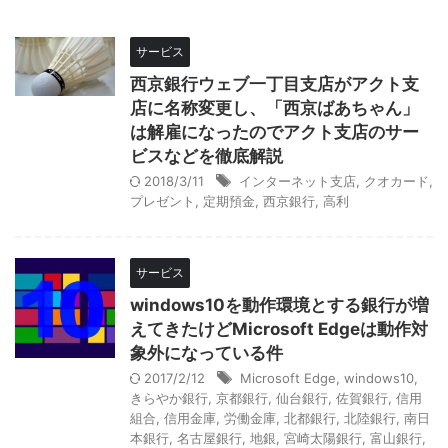
サービス
西京銀行ウェブ一丁目支店がアクト支
店に名称変更し、「西京ばあちゃん」
は解雇になったのでアクト支店のサー
ビスなどを徹底解説
2018/3/11
インターネット支店
,
クオカード
,
プレゼント
,
定期預金
,
西京銀行
,
高利
サービス
windows10を動作環境とする銀行が増
えてきたけどMicrosoft Edgeは動作対
象外になっている件
2017/2/12
Microsoft Edge
,
windows10
,
きらやか銀行
,
京都銀行
,
仙台銀行
,
佐賀銀行
,
信用
組合
,
信用金庫
,
労働金庫
,
北都銀行
,
北陸銀行
,
南日
本銀行
,
名古屋銀行
,
地銀
,
宮崎太陽銀行
,
富山銀行
,