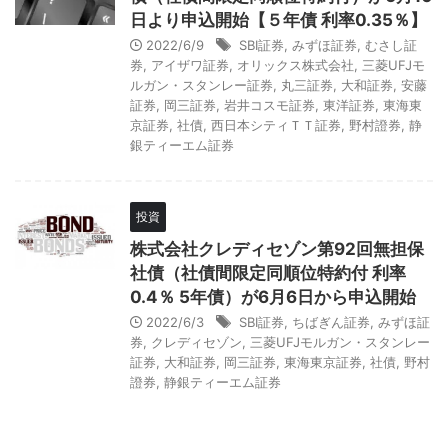
日より申込開始【５年債 利率0.35％】
2022/6/9
SBI証券
,
みずほ証券
,
むさし証
券
,
アイザワ証券
,
オリックス株式会社
,
三菱UFJモ
ルガン・スタンレー証券
,
丸三証券
,
大和証券
,
安藤
証券
,
岡三証券
,
岩井コスモ証券
,
東洋証券
,
東海東
京証券
,
社債
,
西日本シティＴＴ証券
,
野村證券
,
静
銀ティーエム証券
投資
株式会社クレディセゾン第92回無担保
社債（社債間限定同順位特約付 利率
0.4％ 5年債）が6月6日から申込開始
2022/6/3
SBI証券
,
ちばぎん証券
,
みずほ証
券
,
クレディセゾン
,
三菱UFJモルガン・スタンレー
証券
,
大和証券
,
岡三証券
,
東海東京証券
,
社債
,
野村
證券
,
静銀ティーエム証券