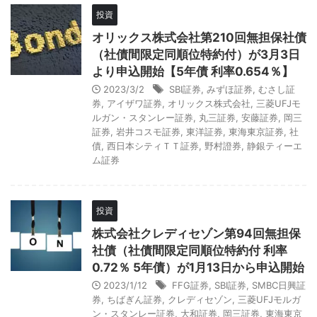
投資
オリックス株式会社第210回無担保社債
（社債間限定同順位特約付）が3月3日
より申込開始【5年債 利率0.654％】
2023/3/2
SBI証券
,
みずほ証券
,
むさし証
券
,
アイザワ証券
,
オリックス株式会社
,
三菱UFJモ
ルガン・スタンレー証券
,
丸三証券
,
安藤証券
,
岡三
証券
,
岩井コスモ証券
,
東洋証券
,
東海東京証券
,
社
債
,
西日本シティＴＴ証券
,
野村證券
,
静銀ティーエ
ム証券
投資
株式会社クレディセゾン第94回無担保
社債（社債間限定同順位特約付 利率
0.72％ 5年債）が1月13日から申込開始
2023/1/12
FFG証券
,
SBI証券
,
SMBC日興証
券
,
ちばぎん証券
,
クレディセゾン
,
三菱UFJモルガ
ン・スタンレー証券
,
大和証券
,
岡三証券
,
東海東京