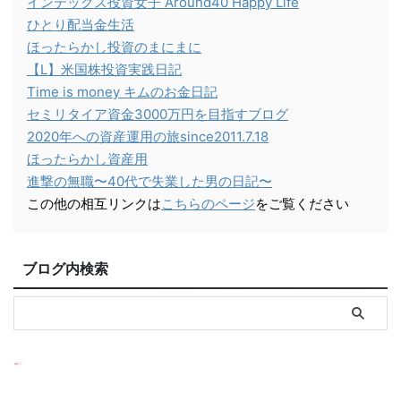
インデックス投資女子 Around40 Happy Life
ひとり配当金生活
ほったらかし投資のまにまに
【L】米国株投資実践日記
Time is money キムのお金日記
セミリタイア資金3000万円を目指すブログ
2020年への資産運用の旅since2011.7.18
ほったらかし資産用
進撃の無職〜40代で失業した男の日記〜
この他の相互リンクは
こちらのページ
をご覧ください
ブログ内検索