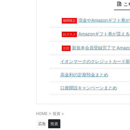
こ
現金やAmazonギフト券
期間限定
Amazonギフト券が貰える
おススメ
新規本会員登録完了で Amaz
注目
イオンマークのクレジットカード新
高金利の定期預金まとめ
口座開設キャンペーンまとめ
HOME
>
投資
>
広告
投資