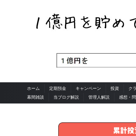
ホーム
定期預金
キャンペーン
投資
ク
幕間雑談
当ブログ解説
管理人解説
感想・問