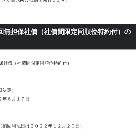
回無担保社債（社債間限定同順位特約付）の
担保社債（社債間限定同順位特約付）
日決定）
２年６月１７日
（初回利払日は２０２２年１２月２０日）