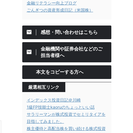
金融リテラシー向上ブログ
ごんぎつの資産形成日記（米国株）
感想・問い合わせはこちら
金融機関や証券会社などのご
担当者様へ
本文をコピーする方へ
厳選相互リンク
インデックス投資日記＠川崎
1級FP技能士kaoruのちょっといい話
サラリーマンが株式投資でセミリタイアを
目指してみました。
株主優待と高配当株を買い続ける株式投資