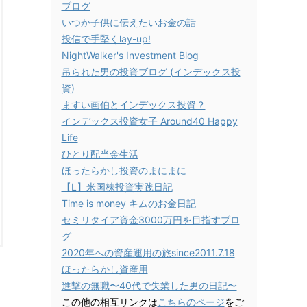
ブログ
いつか子供に伝えたいお金の話
投信で手堅くlay-up!
NightWalker's Investment Blog
吊られた男の投資ブログ (インデックス投
資)
ますい画伯とインデックス投資？
インデックス投資女子 Around40 Happy
Life
ひとり配当金生活
ほったらかし投資のまにまに
【L】米国株投資実践日記
Time is money キムのお金日記
セミリタイア資金3000万円を目指すブロ
グ
2020年への資産運用の旅since2011.7.18
ほったらかし資産用
進撃の無職〜40代で失業した男の日記〜
この他の相互リンクは
こちらのページ
をご