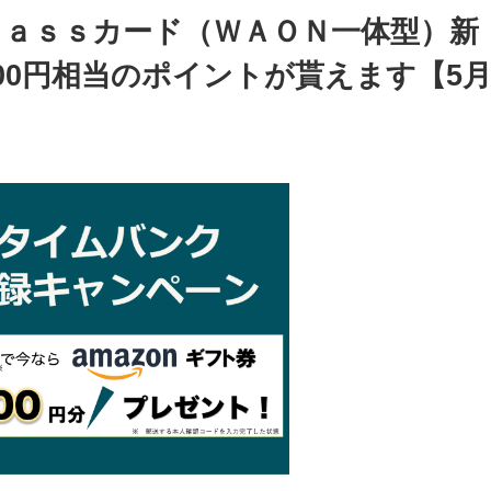
ｐａｓｓカード（ＷＡＯＮ一体型）新
00円相当のポイントが貰えます【5