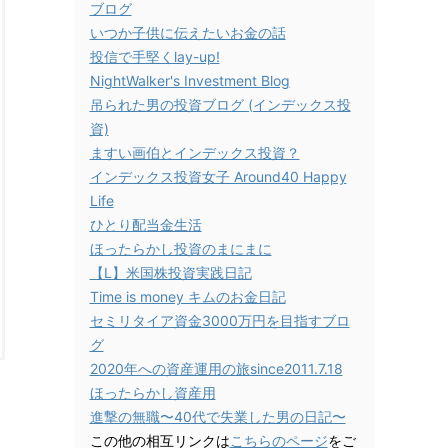
ブログ
いつか子供に伝えたいお金の話
投信で手堅くlay-up!
NightWalker's Investment Blog
吊られた男の投資ブログ (インデックス投
資)
ますい画伯とインデックス投資？
インデックス投資女子 Around40 Happy
Life
ひとり配当金生活
ほったらかし投資のまにまに
【L】米国株投資実践日記
Time is money キムのお金日記
セミリタイア資金3000万円を目指すブロ
グ
2020年への資産運用の旅since2011.7.18
ほったらかし資産用
進撃の無職〜40代で失業した男の日記〜
この他の相互リンクは
こちらのページ
をご