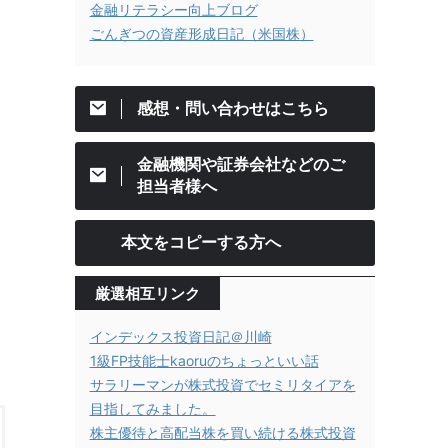
金融リテラシー向上ブログ
ごんぎつの資産形成日記（米国株）
感想・問い合わせはこちら
金融機関や証券会社などのご
担当者様へ
本文をコピーする方へ
厳選相互リンク
インデックス投資日記＠川崎
1級FP技能士kaoruのちょっといい話
サラリーマンが株式投資でセミリタイアを
目指してみました。
株主優待と高配当株を買い続ける株式投資