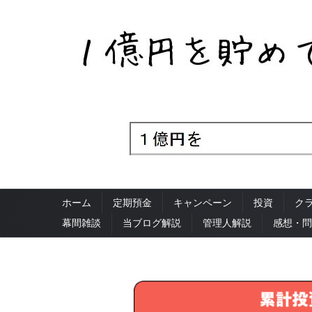
ホーム
定期預金
キャンペーン
投資
ク
幕間雑談
当ブログ解説
管理人解説
感想・問