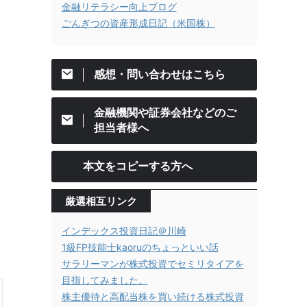
金融リテラシー向上ブログ
ごんぎつの資産形成日記（米国株）
感想・問い合わせはこちら
金融機関や証券会社などのご
担当者様へ
本文をコピーする方へ
厳選相互リンク
インデックス投資日記＠川崎
1級FP技能士kaoruのちょっといい話
サラリーマンが株式投資でセミリタイアを
目指してみました。
株主優待と高配当株を買い続ける株式投資