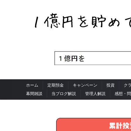
ホーム
定期預金
キャンペーン
投資
ク
幕間雑談
当ブログ解説
管理人解説
感想・問