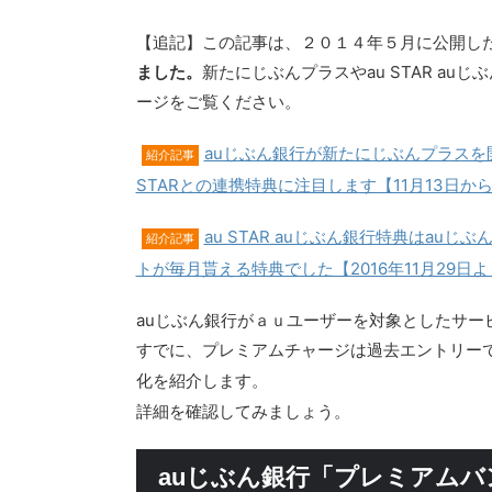
【追記】この記事は、２０１４年５月に公開し
ました。
新たにじぶんプラスやau STAR a
ージをご覧ください。
auじぶん銀行が新たにじぶんプラスを開
紹介記事
STARとの連携特典に注目します【11月13日か
au STAR auじぶん銀行特典はauじ
紹介記事
トが毎月貰える特典でした【2016年11月29日
auじぶん銀行がａｕユーザーを対象としたサービ
すでに、プレミアムチャージは過去エントリー
化を紹介します。
詳細を確認してみましょう。
auじぶん銀行「プレミアムバン