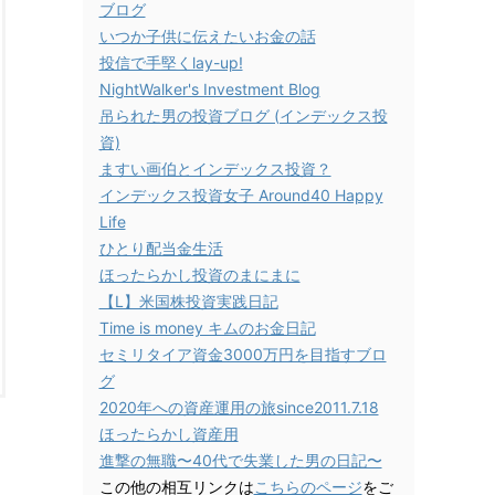
ブログ
いつか子供に伝えたいお金の話
投信で手堅くlay-up!
NightWalker's Investment Blog
吊られた男の投資ブログ (インデックス投
資)
ますい画伯とインデックス投資？
インデックス投資女子 Around40 Happy
Life
ひとり配当金生活
ほったらかし投資のまにまに
【L】米国株投資実践日記
Time is money キムのお金日記
セミリタイア資金3000万円を目指すブロ
グ
2020年への資産運用の旅since2011.7.18
ほったらかし資産用
進撃の無職〜40代で失業した男の日記〜
この他の相互リンクは
こちらのページ
をご