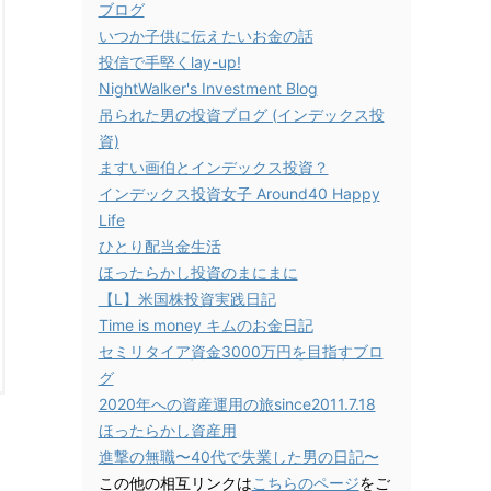
ブログ
いつか子供に伝えたいお金の話
投信で手堅くlay-up!
NightWalker's Investment Blog
吊られた男の投資ブログ (インデックス投
資)
ますい画伯とインデックス投資？
インデックス投資女子 Around40 Happy
Life
ひとり配当金生活
ほったらかし投資のまにまに
【L】米国株投資実践日記
Time is money キムのお金日記
セミリタイア資金3000万円を目指すブロ
グ
2020年への資産運用の旅since2011.7.18
ほったらかし資産用
進撃の無職〜40代で失業した男の日記〜
この他の相互リンクは
こちらのページ
をご