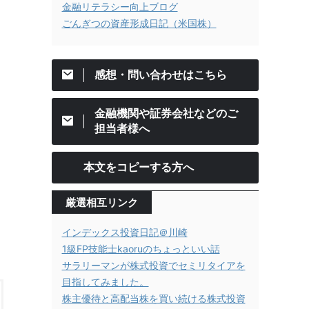
金融リテラシー向上ブログ
ごんぎつの資産形成日記（米国株）
感想・問い合わせはこちら
金融機関や証券会社などのご
担当者様へ
本文をコピーする方へ
厳選相互リンク
インデックス投資日記＠川崎
1級FP技能士kaoruのちょっといい話
サラリーマンが株式投資でセミリタイアを
目指してみました。
株主優待と高配当株を買い続ける株式投資