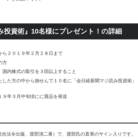
み投資術』10名様にプレゼント！の詳細
から２０１９年２月２８日まで
の方
、国内株式の取引を３回以上すること
たした方の中から抽せんで１０名に「会日経新聞マジ読み投資術」
１９年３月中旬頃にに賞品を発送
総合法令出版、渡部清二著）で、渡部氏の直筆のサイン入りです。