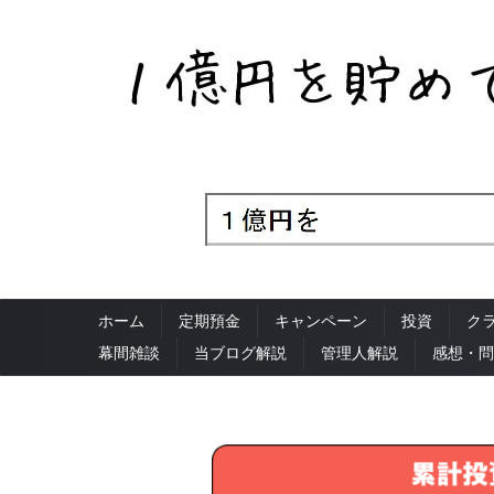
ホーム
定期預金
キャンペーン
投資
ク
幕間雑談
当ブログ解説
管理人解説
感想・問