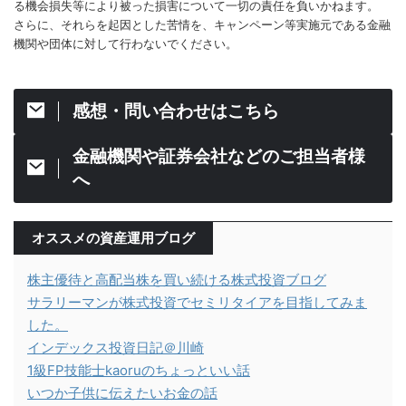
る機会損失等により被った損害について一切の責任を負いかねます。
さらに、それらを起因とした苦情を、キャンペーン等実施元である金融
機関や団体に対して行わないでください。
感想・問い合わせはこちら
金融機関や証券会社などのご担当者様
へ
オススメの資産運用ブログ
株主優待と高配当株を買い続ける株式投資ブログ
サラリーマンが株式投資でセミリタイアを目指してみま
した。
インデックス投資日記＠川崎
1級FP技能士kaoruのちょっといい話
いつか子供に伝えたいお金の話