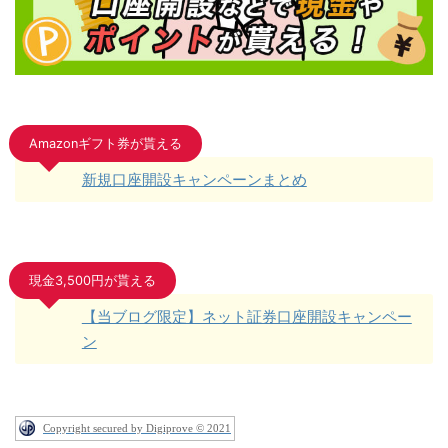
Amazonギフト券が貰える
新規口座開設キャンペーンまとめ
現金3,500円が貰える
【当ブログ限定】ネット証券口座開設キャンペー
ン
Copyright secured by Digiprove © 2021