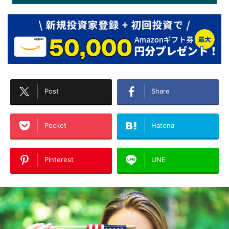
Post
Share
Pocket
Hatena
Pinterest
LINE