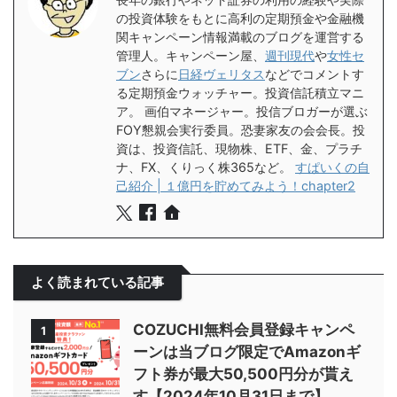
の投資体験をもとに高利の定期預金や金融機
関キャンペーン情報満載のブログを運営する
管理人。キャンペーン屋、
週刊現代
や
女性セ
ブン
さらに
日経ヴェリタス
などでコメントす
る定期預金ウォッチャー。投資信託積立マニ
ア。 画伯マネージャー。投信ブロガーが選ぶ
FOY懇親会実行委員。恐妻家友の会会長。投
資は、投資信託、現物株、ETF、金、プラチ
ナ、FX、くりっく株365など。
すぱいくの自
己紹介 | １億円を貯めてみよう！chapter2
よく読まれている記事
COZUCHI無料会員登録キャンペ
1
ーンは当ブログ限定でAmazonギ
フト券が最大50,500円分が貰え
す【2024年10月31日まで】