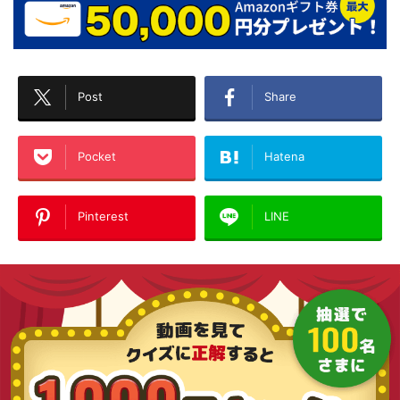
Post
Share
Pocket
Hatena
Pinterest
LINE