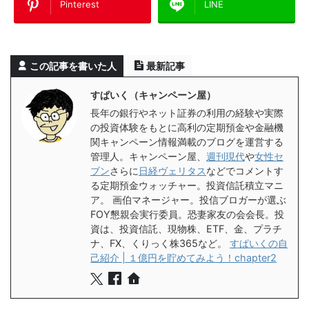
Pinterest
LINE
この記事を書いた人
最新記事
すぱいく（キャンペーン屋）
長年の銀行やネット証券の利用の経験や実際
の投資体験をもとに高利の定期預金や金融機
関キャンペーン情報満載のブログを運営する
管理人。キャンペーン屋、
週刊現代
や
女性セ
ブン
さらに
日経ヴェリタス
などでコメントす
る定期預金ウォッチャー。投資信託積立マニ
ア。 画伯マネージャー。投信ブロガーが選ぶ
FOY懇親会実行委員。恐妻家友の会会長。投
資は、投資信託、現物株、ETF、金、プラチ
ナ、FX、くりっく株365など。
すぱいくの自
己紹介 | １億円を貯めてみよう！chapter2