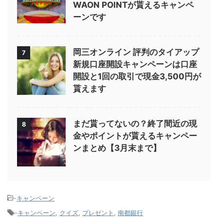
WAON POINTが貰えるキャンペ
ーンです
岡三オンライン 評判のタイアップ
7
新規口座開設キャンペーンは口座
開設と1回の取引で現金3,500円が
貰えます
まだ貰ってないの？終了間近の現
8
金やポイントが貰えるキャンペー
ンまとめ【3月末まで】
-
キャンペーン
-
キャンペーン
,
クイズ
,
プレゼント
,
南都銀行