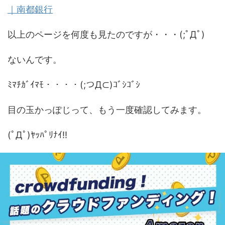
｜南都銀行
以上のページを何度も見たのですが・・・(;ﾟДﾟ)
ないんです。
ﾐﾏﾁｶﾞｲﾏﾓ・・・・(;つД⊂)ｺﾞｼｺﾞｼ
目の玉かっぽじって、もう一度確認してみます。
(ﾟДﾟ)ﾔｯﾊﾟﾘﾅｲ!!