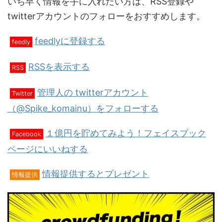
いち早く情報を手に入れたい方は、RSS登録や
twitterアカウントのフォローをおすすめします。
feedlyに登録する
feedly
RSSを表示する
RSS
管理人の twitterアカウント
Twitter
（@Spike_komainu）をフォローする
１億円を貯めてみよう！フェイスブック
Facebook
ページにいいねする
情報提供するとプレゼント
情報提供