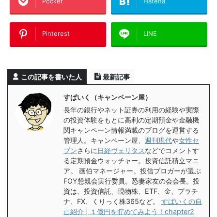
Pocket
Hatena
Pinterest
LINE
この記事を書いた人
最新記事
すぱいく（キャンペーン屋）
長年の銀行やネット証券の利用の経験や実際
の投資体験をもとに高利の定期預金や金融機
関キャンペーン情報満載のブログを運営する
管理人。キャンペーン屋、
週刊現代
や
女性セ
ブン
さらに
日経ヴェリタス
などでコメントす
る定期預金ウォッチャー。投資信託積立マニ
ア。 画伯マネージャー。投信ブロガーが選ぶ
FOY懇親会実行委員。恐妻家友の会会長。投
資は、投資信託、現物株、ETF、金、プラチ
ナ、FX、くりっく株365など。
すぱいくの自
己紹介 | １億円を貯めてみよう！chapter2