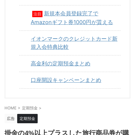
新規本会員登録完了で
注目
Amazonギフト券1000円が貰える
イオンマークのクレジットカード新
規入会特典比較
高金利の定期預金まとめ
口座開設キャンペーンまとめ
HOME
>
定期預金
>
広告
定期預金
掛金の4%以上プラスした旅行商品券が購