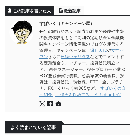
この記事を書いた人
最新記事
すぱいく（キャンペーン屋）
長年の銀行やネット証券の利用の経験や実際
の投資体験をもとに高利の定期預金や金融機
関キャンペーン情報満載のブログを運営する
管理人。キャンペーン屋、
週刊現代
や
女性セ
ブン
さらに
日経ヴェリタス
などでコメントす
る定期預金ウォッチャー。投資信託積立マニ
ア。 画伯マネージャー。投信ブロガーが選ぶ
FOY懇親会実行委員。恐妻家友の会会長。投
資は、投資信託、現物株、ETF、金、プラチ
ナ、FX、くりっく株365など。
すぱいくの自
己紹介 | １億円を貯めてみよう！chapter2
よく読まれている記事