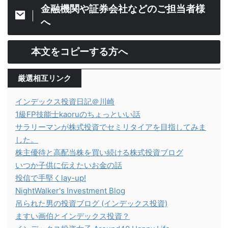
金融機関や証券会社などのご担当者様
へ
本文をコピーする方へ
厳選相互リンク
インデックス投資日記＠川崎
1級FP技能士kaoruのちょっといい話
サラリーマンが株式投資でセミリタイアを目指してみま
した。
株主優待と高配当株を買い続ける株式投資ブログ
いつか子供に伝えたいお金の話
投信で手堅くlay-up!
NightWalker's Investment Blog
吊られた男の投資ブログ (インデックス投資)
ますい画伯とインデックス投資？