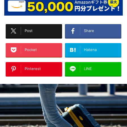
Post
Share
Pocket
Hatena
Pinterest
LINE