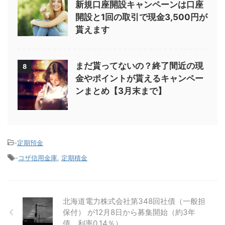
新規口座開設キャンペーンは口座
開設と1回の取引で現金3,500円が
貰えます
まだ貰ってないの？終了間近の現
8
金やポイントが貰えるキャンペー
ンまとめ【3月末まで】
-
定期預金
-
コザ信用金庫
,
定期積金
北海道電力株式会社第348回社債（一般担
保付） が12月8日から募集開始（約3年
債、利率0.14％）