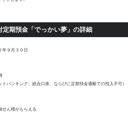
付定期預金「でっかい夢」の詳細
２年９月３０日
満
ットバンキング、総合口座、ならびに定期預金通帳での預入不可）
抽せん権がもらえる