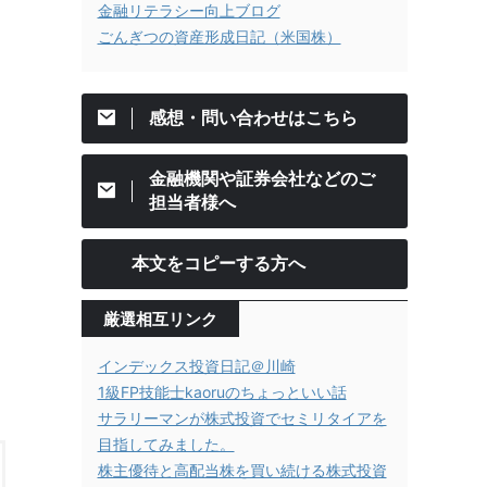
金融リテラシー向上ブログ
ごんぎつの資産形成日記（米国株）
感想・問い合わせはこちら
金融機関や証券会社などのご
担当者様へ
本文をコピーする方へ
厳選相互リンク
インデックス投資日記＠川崎
1級FP技能士kaoruのちょっといい話
サラリーマンが株式投資でセミリタイアを
目指してみました。
株主優待と高配当株を買い続ける株式投資