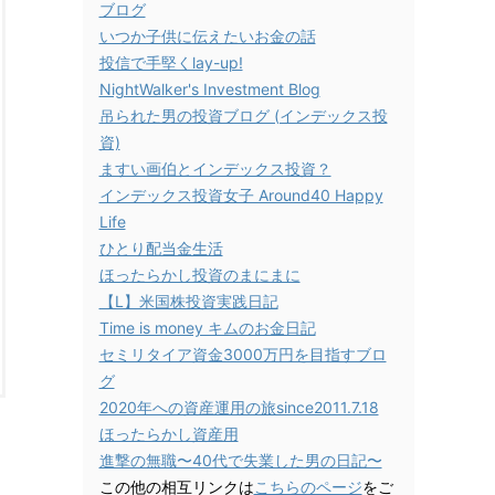
ブログ
いつか子供に伝えたいお金の話
投信で手堅くlay-up!
NightWalker's Investment Blog
吊られた男の投資ブログ (インデックス投
資)
ますい画伯とインデックス投資？
インデックス投資女子 Around40 Happy
Life
ひとり配当金生活
ほったらかし投資のまにまに
【L】米国株投資実践日記
Time is money キムのお金日記
セミリタイア資金3000万円を目指すブロ
グ
2020年への資産運用の旅since2011.7.18
ほったらかし資産用
進撃の無職〜40代で失業した男の日記〜
この他の相互リンクは
こちらのページ
をご