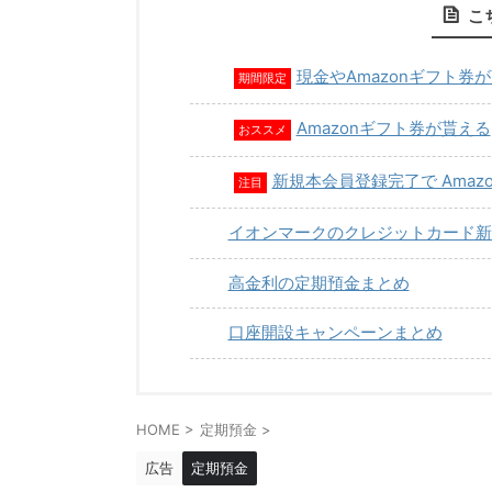
こ
現金やAmazonギフト券
期間限定
Amazonギフト券が貰える
おススメ
新規本会員登録完了で Amaz
注目
イオンマークのクレジットカード新
高金利の定期預金まとめ
口座開設キャンペーンまとめ
HOME
>
定期預金
>
広告
定期預金