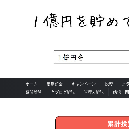
ホーム
定期預金
キャンペーン
投資
ク
幕間雑談
当ブログ解説
管理人解説
感想・問