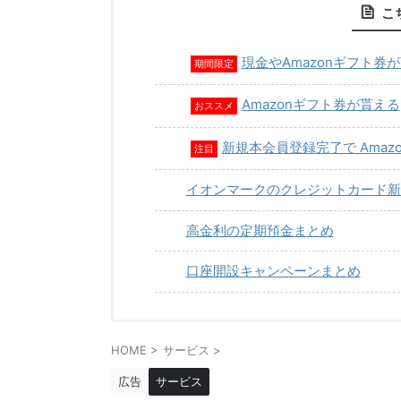
こ
現金やAmazonギフト券
期間限定
Amazonギフト券が貰える
おススメ
新規本会員登録完了で Amaz
注目
イオンマークのクレジットカード新
高金利の定期預金まとめ
口座開設キャンペーンまとめ
HOME
>
サービス
>
広告
サービス