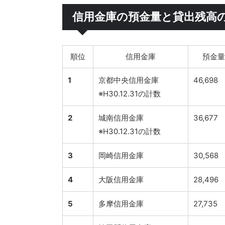
信用金庫の預金量と貸出残高の2
順位
信用金庫
預金量
1
京都中央信用金庫
46,698
※H30.12.31の計数
2
城南信用金庫
36,677
※H30.12.31の計数
3
岡崎信用金庫
30,568
4
大阪信用金庫
28,496
5
多摩信用金庫
27,735