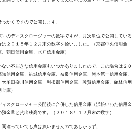
せっかくですので公開します。
末）のディスクロージャーの数字ですが、月次単位で公開している
合は２０１８年１２月末の数字を拾いました。（京都中央信用金
庫、朝日信用金庫、水戸信用金庫）
いない不届きな信用金庫もいつかありましたので、この場合は２０
高知信用金庫、結城信用金庫、奈良信用金庫、熊本第一信用金庫、
、大牟田柳川信用金庫、利根郡信用金庫、敦賀信用金庫、館林信用
用金庫）
ディスクロージャー公開後に合併した信用金庫（浜松いわた信用金
の預金量と貸出残高です。（２０１８年１２月末の数字）
、間違っていても責は負いませんのであしからず。