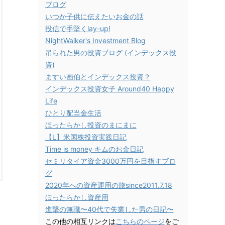
ブログ
いつか子供に伝えたいお金の話
投信で手堅くlay-up!
NightWalker's Investment Blog
吊られた男の投資ブログ (インデックス投
資)
ますい画伯とインデックス投資？
インデックス投資女子 Around40 Happy
Life
ひとり配当金生活
ほったらかし投資のまにまに
【L】米国株投資実践日記
Time is money キムのお金日記
セミリタイア資金3000万円を目指すブロ
グ
2020年への資産運用の旅since2011.7.18
ほったらかし資産用
進撃の無職〜40代で失業した男の日記〜
この他の相互リンクは
こちらのページ
をご