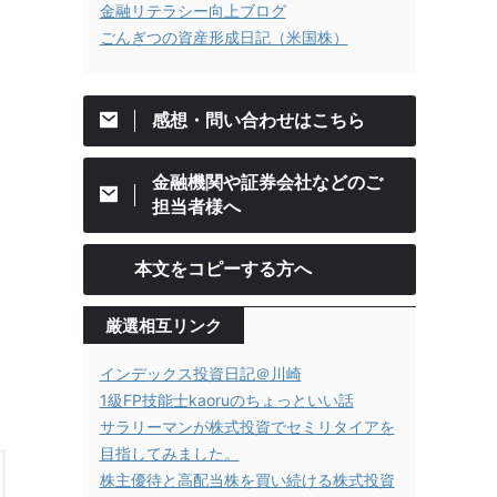
金融リテラシー向上ブログ
ごんぎつの資産形成日記（米国株）
感想・問い合わせはこちら
金融機関や証券会社などのご
担当者様へ
本文をコピーする方へ
厳選相互リンク
インデックス投資日記＠川崎
1級FP技能士kaoruのちょっといい話
サラリーマンが株式投資でセミリタイアを
目指してみました。
株主優待と高配当株を買い続ける株式投資