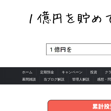
ホーム
定期預金
キャンペーン
投資
ク
幕間雑談
当ブログ解説
管理人解説
感想・問